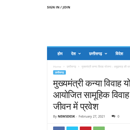
SIGN IN / JOIN
A
A
J
H
I
J
A
होम
देश
छत्तीसगढ़
विदेश
A
G
Home
छत्तीसगढ़
मुख्यमंत्री कन्या विवाह योजना : अबूझमाड़ की 
O
छत्तीसगढ़
.
मुख्यमंत्री कन्या विवाह
C
O
आयोजित सामूहिक विवाह मे
M
जीवन में प्रवेश
By
NEWSDESK
-
February 27, 2021
0