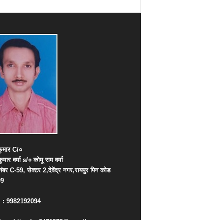
ुमार
C/
०
कुमार
वर्मा
s/
०
कोमू
राम
वर्मा
नंबर
C-59,
सेक्टर
2,
देवेंद्र
नगर
,
रायपुर
पिन
कोड
09
. : 9982192094