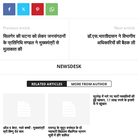
Previous article
Next article
सिलगेर की घटना को लेकर जनसंगठनों
डॉ.एस.भारतीदासन ने विभागीय
के प्रतिनिधि मण्डल ने मुख्यमंत्री से
अधिकारियों की बैठक ली
मुलाकात की
NEWSDESK
RELATED ARTICLES
MORE FROM AUTHOR
मुठभेड़ में मारे गए चारों नक्सलियों की
हुई पहचान, 17 लाख रुपये के इनामी
थे ये खूंखार
ऑल द बेस्ट, प्यारे बच्चों : मुख्यमंत्री
रायगढ़ के सुदूर वनांचल के दो
श्री विष्णु देव साय
नवाचारी विद्यालय शैक्षणिक भ्रमण
सूची में होंगे शामिल