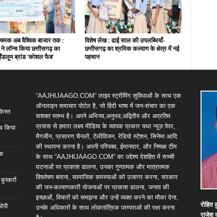
चमक अब वैश्विक बाजार तक :
विशेष लेख : ढाई साल की उपलब्धियाँ-
ी ने लॉन्च किया छत्तीसगढ़ का
छत्तीसगढ़ का श्रमिक कल्याण के क्षेत्र में नई
हैंडलूम ब्रांड ‘कोशल फैब’
पहचान
“AAJHIJAAGO.COM” लाइव स्ट्रीमिंग सुविधाओं के साथ एक
ऑनलाइन समाचार पोर्टल है, जो हिंदी भाषा में जन-संचार का एक
किस्त
सशक्त स्तम्भ है। अपने अभिनव,अनुभव,अद्वितीय और अप्रतिम
प्रयास से हमारा लक्ष्य मीडिया के व्यापक प्रकार यथा न्यूज़ पेपर,
्च किया
मैगजीन, प्रसारण चैनलों, टेलीविजन, रेडियो स्टेशन, सिनेमा आदि
की स्थापना करना है। अपनी परिपक्व, ईमानदार, और निष्पक्ष टीम
िक
के साथ “AAJHIJAAGO.COM” का उद्देश्य देशहित में सच्ची
घटनाओं पर प्रकाश डालना, उनका गुणात्मक और मात्रात्मक
विश्लेषण बताना, सामाजिक समस्याओं को उजागर करना, सरकार
 बुनकरों
की जन-कल्याणकारी योजनाओं पर प्रकाश डालना, जनता की
इच्छाओं, विचारों को समझना और उन्हें व्यक्त करने का मौका देना,
रोहित
क
 ओपी
उनके अधिकारों के साथ लोकतांत्रिक परम्पराओं की रक्षा करना
राजेश