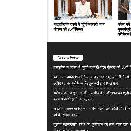
मातृशक्ति के खातों में पहुँची महतारी वंदन
कोसा की 
योजना की 30वीं किस्त
मुख्यमंत्र
प्रीमियम 
Recent Posts
मातृशक्ति के खातों में पहुँची महतारी वंदन योजना की 30वीं 
कोसा की चमक अब वैश्विक बाजार तक : मुख्यमंत्री ने लॉन
छत्तीसगढ़ का प्रीमियम हैंडलूम ब्रांड ‘कोशल फैब’
विशेष लेख : ढाई साल की उपलब्धियाँ- छत्तीसगढ़ का श्रम
कल्याण के क्षेत्र में नई पहचान
राष्ट्रीय हथकरघा दिवस पर वित्त मंत्री श्री ओपी चौधरी ने
को दी शुभकामनाएं
गुरुदेव रवीन्द्रनाथ टैगोर की पुण्यतिथि पर वित्त मंत्री श्री
चौधरी ने किया पुण्य स्मरण