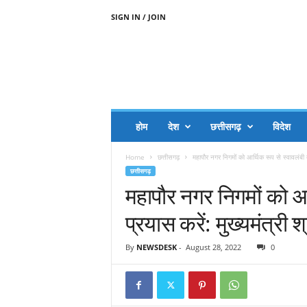
SIGN IN / JOIN
A
A
J
H
I
J
A
होम
देश
छत्तीसगढ़
विदेश
A
G
Home
छत्तीसगढ़
महापौर नगर निगमों को आर्थिक रूप से स्वावलंबी ब
O
छत्तीसगढ़
.
महापौर नगर निगमों को आर
C
O
प्रयास करें: मुख्यमंत्री श
M
By
NEWSDESK
-
August 28, 2022
0