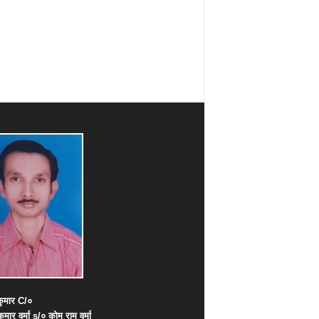
ुमार
C/
०
कुमार
वर्मा
s/
०
कोमू
राम
वर्मा