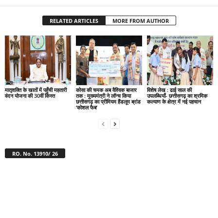
RELATED ARTICLES
MORE FROM AUTHOR
मातृशक्ति के खातों में पहुँची महतारी
कोसा की चमक अब वैश्विक बाजार
विशेष लेख : ढाई साल की
वंदन योजना की 30वीं किस्त
तक : मुख्यमंत्री ने लॉन्च किया
उपलब्धियाँ- छत्तीसगढ़ का श्रमिक
छत्तीसगढ़ का प्रीमियम हैंडलूम ब्रांड
कल्याण के क्षेत्र में नई पहचान
‘कोशल फैब’
RO. No. 13910/ 26