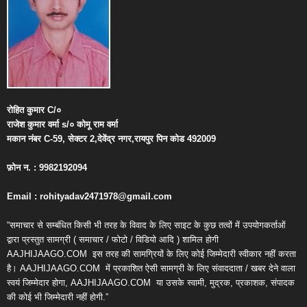
रोहित
कुमार
C/
०
राजेश
कुमार
वर्मा
s/
०
कोमू
राम
वर्मा
मकान
नंबर
C-59,
सेक्टर
2,
देवेंद्र
नगर
,
रायपुर
पिन
कोड
492009
फ़ोन
न
. : 9982192094
Email : rohityadav2471978@gmail.com
“समाचार से सम्बंधित किसी भी तरह के विवाद के लिए साइट के कुछ तत्वों में उपयोगकर्ताओं
द्वारा प्रस्तुत सामग्री ( समाचार / फोटो / विडियो आदि ) शामिल होगी
AAJHIJAAGO.COM
इस तरह की सामग्रियों के लिए कोई जिम्मेदारी स्वीकार नहीं करता
है। AAJHIJAAGO.COM
में प्रकाशित ऐसी सामग्री के लिए संवाददाता / खबर देने वाला
स्वयं जिम्मेदार होगा, AAJHIJAAGO.COM
या उसके स्वामी, मुद्रक, प्रकाशक, संपादक
की कोई भी जिम्मेदारी नहीं होगी.”