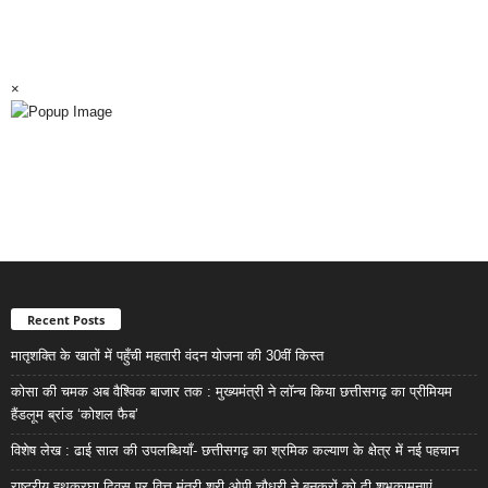
×
Recent Posts
मातृशक्ति के खातों में पहुँची महतारी वंदन योजना की 30वीं किस्त
कोसा की चमक अब वैश्विक बाजार तक : मुख्यमंत्री ने लॉन्च किया छत्तीसगढ़ का प्रीमियम
हैंडलूम ब्रांड ‘कोशल फैब’
विशेष लेख : ढाई साल की उपलब्धियाँ- छत्तीसगढ़ का श्रमिक कल्याण के क्षेत्र में नई पहचान
राष्ट्रीय हथकरघा दिवस पर वित्त मंत्री श्री ओपी चौधरी ने बुनकरों को दी शुभकामनाएं