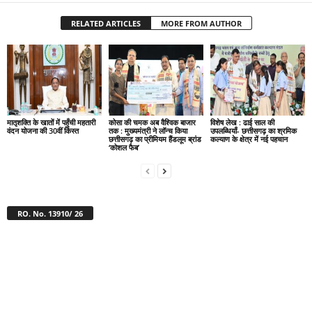
RELATED ARTICLES
MORE FROM AUTHOR
मातृशक्ति के खातों में पहुँची महतारी
कोसा की चमक अब वैश्विक बाजार
विशेष लेख : ढाई साल की
वंदन योजना की 30वीं किस्त
तक : मुख्यमंत्री ने लॉन्च किया
उपलब्धियाँ- छत्तीसगढ़ का श्रमिक
छत्तीसगढ़ का प्रीमियम हैंडलूम ब्रांड
कल्याण के क्षेत्र में नई पहचान
‘कोशल फैब’
RO. No. 13910/ 26