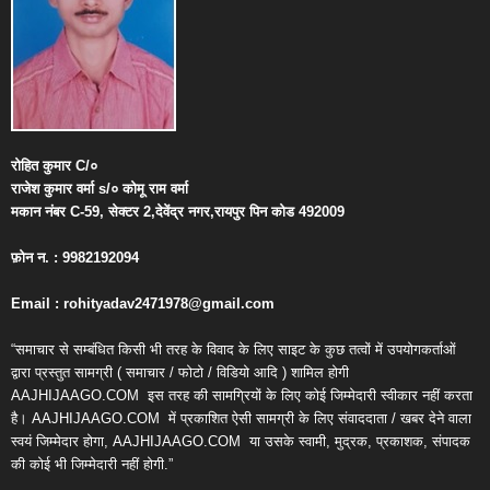
रोहित
कुमार
C/
०
राजेश
कुमार
वर्मा
s/
०
कोमू
राम
वर्मा
मकान
नंबर
C-59,
सेक्टर
2,
देवेंद्र
नगर
,
रायपुर
पिन
कोड
492009
फ़ोन
न
. : 9982192094
Email : rohityadav2471978@gmail.com
“समाचार से सम्बंधित किसी भी तरह के विवाद के लिए साइट के कुछ तत्वों में उपयोगकर्ताओं
द्वारा प्रस्तुत सामग्री ( समाचार / फोटो / विडियो आदि ) शामिल होगी
AAJHIJAAGO.COM
इस तरह की सामग्रियों के लिए कोई जिम्मेदारी स्वीकार नहीं करता
है। AAJHIJAAGO.COM
में प्रकाशित ऐसी सामग्री के लिए संवाददाता / खबर देने वाला
स्वयं जिम्मेदार होगा, AAJHIJAAGO.COM
या उसके स्वामी, मुद्रक, प्रकाशक, संपादक
की कोई भी जिम्मेदारी नहीं होगी.”