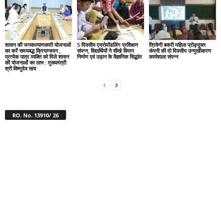
शासन की जनकल्याणकारी योजनाओं
5 दिवसीय एयरोमॉडलिंग प्रशिक्षण
त्रिवेणी बकरी महिला प्रोड्यूसर
का करें समयबद्ध क्रियान्वयन ,
संपन्न, विद्यार्थियों ने सीखे विमान
कंपनी की दो दिवसीय उन्मुखीकरण
प्रत्येक पात्र व्यक्ति को मिले शासन
निर्माण एवं उड़ान के वैज्ञानिक सिद्धांत
कार्यशाला संपन्न
की योजनाओं का लाभ : मुख्यमंत्री
श्री विष्णुदेव साय
RO. No. 13910/ 26