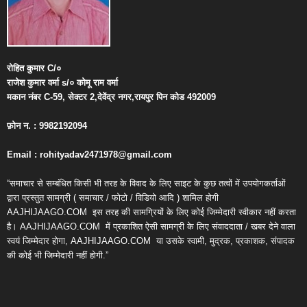
रोहित
कुमार
C/
०
राजेश
कुमार
वर्मा
s/
०
कोमू
राम
वर्मा
मकान
नंबर
C-59,
सेक्टर
2,
देवेंद्र
नगर
,
रायपुर
पिन
कोड
492009
फ़ोन
न
. : 9982192094
Email : rohityadav2471978@gmail.com
“समाचार से सम्बंधित किसी भी तरह के विवाद के लिए साइट के कुछ तत्वों में उपयोगकर्ताओं
द्वारा प्रस्तुत सामग्री ( समाचार / फोटो / विडियो आदि ) शामिल होगी
AAJHIJAAGO.COM
इस तरह की सामग्रियों के लिए कोई जिम्मेदारी स्वीकार नहीं करता
है। AAJHIJAAGO.COM
में प्रकाशित ऐसी सामग्री के लिए संवाददाता / खबर देने वाला
स्वयं जिम्मेदार होगा, AAJHIJAAGO.COM
या उसके स्वामी, मुद्रक, प्रकाशक, संपादक
की कोई भी जिम्मेदारी नहीं होगी.”