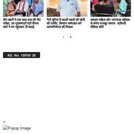
तीन बहनों ने एक साथ पास की नीट
नैनो यूरिया से बदली सब्जी की खेती
सशक्त महिला और जागरूक बालिका
परीक्षा, उप मुख्यमंत्री श्री विजय
की तस्वीर, किसान सम्मेलाल बने
से बनेगा मजबूत समाज- श्रीमती
शर्मा ने घर पहुंचकर दी बधाई
आत्मनिर्भरता की मिसाल
दीपिका शोरी
RO. No. 13910/ 26
×