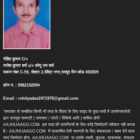
रोहित
कुमार
C/
०
राजेश
कुमार
वर्मा
s/
०
कोमू
राम
वर्मा
मकान
नंबर
C-59,
सेक्टर
2,
देवेंद्र
नगर
,
रायपुर
पिन
कोड
492009
फ़ोन
न
. : 9982192094
Email : rohityadav2471978@gmail.com
“समाचार से सम्बंधित किसी भी तरह के विवाद के लिए साइट के कुछ तत्वों में उपयोगकर्ताओं
द्वारा प्रस्तुत सामग्री ( समाचार / फोटो / विडियो आदि ) शामिल होगी
AAJHIJAAGO.COM
इस तरह की सामग्रियों के लिए कोई जिम्मेदारी स्वीकार नहीं करता
है। AAJHIJAAGO.COM
में प्रकाशित ऐसी सामग्री के लिए संवाददाता / खबर देने वाला
स्वयं जिम्मेदार होगा, AAJHIJAAGO.COM
या उसके स्वामी, मुद्रक, प्रकाशक, संपादक