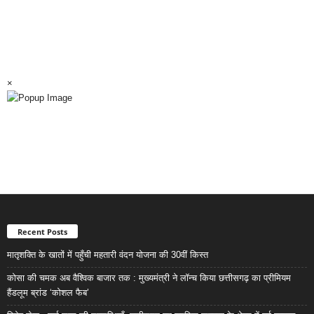
×
Recent Posts
मातृशक्ति के खातों में पहुँची महतारी वंदन योजना की 30वीं किस्त
कोसा की चमक अब वैश्विक बाजार तक : मुख्यमंत्री ने लॉन्च किया छत्तीसगढ़ का प्रीमियम
हैंडलूम ब्रांड ‘कोशल फैब’