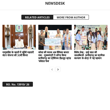
NEWSDESK
RELATED ARTICLES
MORE FROM AUTHOR
मातृशक्ति के खातों में पहुँची महतारी
कोसा की चमक अब वैश्विक बाजार
विशेष लेख : ढाई साल की
वंदन योजना की 30वीं किस्त
तक : मुख्यमंत्री ने लॉन्च किया
उपलब्धियाँ- छत्तीसगढ़ का श्रमिक
छत्तीसगढ़ का प्रीमियम हैंडलूम ब्रांड
कल्याण के क्षेत्र में नई पहचान
‘कोशल फैब’
RO. No. 13910/ 26