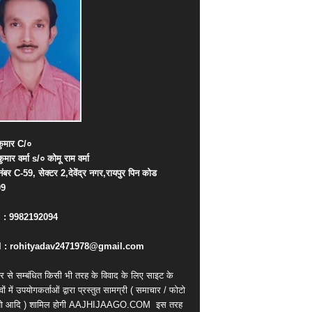
ुमार
C/
०
कुमार
वर्मा
s/
०
कोमू
राम
वर्मा
नंबर
C-59,
सेक्टर
2,
देवेंद्र
नगर
,
रायपुर
पिन
कोड
09
. : 9982192094
 : rohityadav2471978@gmail.com
र से सम्बंधित किसी भी तरह के विवाद के लिए साइट के
वों में उपयोगकर्ताओं द्वारा प्रस्तुत सामग्री ( समाचार / फोटो
ियो आदि ) शामिल होगी AAJHIJAAGO.COM
इस तरह