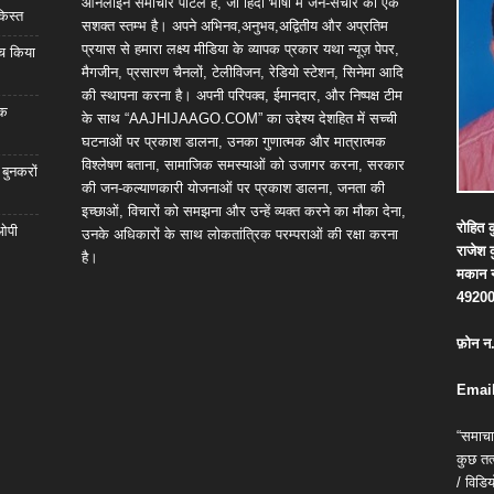
ऑनलाइन समाचार पोर्टल है, जो हिंदी भाषा में जन-संचार का एक
किस्त
सशक्त स्तम्भ है। अपने अभिनव,अनुभव,अद्वितीय और अप्रतिम
प्रयास से हमारा लक्ष्य मीडिया के व्यापक प्रकार यथा न्यूज़ पेपर,
्च किया
मैगजीन, प्रसारण चैनलों, टेलीविजन, रेडियो स्टेशन, सिनेमा आदि
की स्थापना करना है। अपनी परिपक्व, ईमानदार, और निष्पक्ष टीम
िक
के साथ “AAJHIJAAGO.COM” का उद्देश्य देशहित में सच्ची
घटनाओं पर प्रकाश डालना, उनका गुणात्मक और मात्रात्मक
विश्लेषण बताना, सामाजिक समस्याओं को उजागर करना, सरकार
 बुनकरों
की जन-कल्याणकारी योजनाओं पर प्रकाश डालना, जनता की
इच्छाओं, विचारों को समझना और उन्हें व्यक्त करने का मौका देना,
रोहित
क
 ओपी
उनके अधिकारों के साथ लोकतांत्रिक परम्पराओं की रक्षा करना
राजेश
है।
मकान
4920
फ़ोन
न
Email
“समाचा
कुछ तत्
/ विड