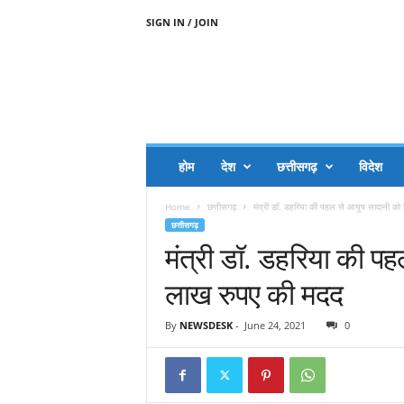
SIGN IN / JOIN
A
A
J
H
I
J
A
होम
देश
छत्तीसगढ़
विदेश
A
G
Home
छत्तीसगढ़
मंत्री डॉ. डहरिया की पहल से आयुष सादानी को
O
छत्तीसगढ़
.
मंत्री डॉ. डहरिया की प
C
O
लाख रुपए की मदद
M
By
NEWSDESK
-
June 24, 2021
0