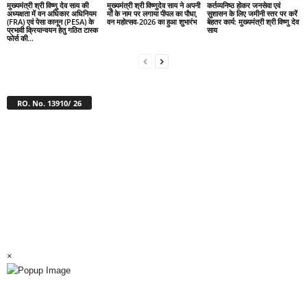
मुख्यमंत्री श्री विष्णु देव साय की
मुख्यमंत्री श्री विष्णुदेव साय ने अपनी
कर्तव्यनिष्ठ होकर जनसेवा एवं
अध्यक्षता में वन अधिकार अधिनियम
माँ के नाम पर लगाया पीपल का पौधा,
सुशासन के लिए जमीनी स्तर पर करें
(FRA) एवं पेसा कानून (PESA) के
वन महोत्सव-2026 का हुआ शुभारंभ
बेहतर कार्य: मुख्यमंत्री श्री विष्णु देव
प्रभावी क्रियान्वयन हेतु गठित टास्क
साय
फोर्स की...
RO. No. 13910/ 26
×