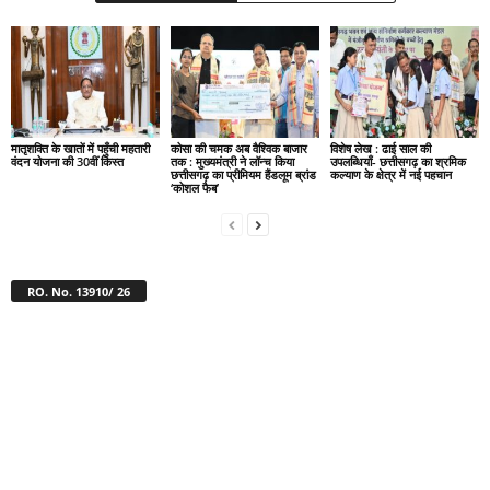
मातृशक्ति के खातों में पहुँची महतारी
कोसा की चमक अब वैश्विक बाजार
विशेष लेख : ढाई साल की
वंदन योजना की 30वीं किस्त
तक : मुख्यमंत्री ने लॉन्च किया
उपलब्धियाँ- छत्तीसगढ़ का श्रमिक
छत्तीसगढ़ का प्रीमियम हैंडलूम ब्रांड
कल्याण के क्षेत्र में नई पहचान
‘कोशल फैब’
RO. No. 13910/ 26