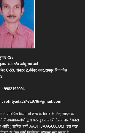
ुमार
C/
०
कुमार
वर्मा
s/
०
कोमू
राम
वर्मा
नंबर
C-59,
सेक्टर
2,
देवेंद्र
नगर
,
रायपुर
पिन
कोड
09
. : 9982192094
 : rohityadav2471978@gmail.com
र से सम्बंधित किसी भी तरह के विवाद के लिए साइट के
वों में उपयोगकर्ताओं द्वारा प्रस्तुत सामग्री ( समाचार / फोटो
ियो आदि ) शामिल होगी AAJHIJAAGO.COM
इस तरह
्रियों के लिए कोई जिम्मेदारी स्वीकार नहीं करता है।