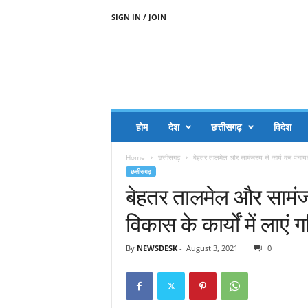
SIGN IN / JOIN
A
A
J
H
I
J
A
होम
देश
छत्तीसगढ़
विदेश
A
G
Home
छत्तीसगढ़
बेहतर तालमेल और सामंजस्य से कार्य कर पंचायत 
O
छत्तीसगढ़
.
बेहतर तालमेल और सामंजस
C
O
विकास के कार्यों में लाएं
M
By
NEWSDESK
-
August 3, 2021
0