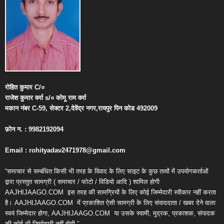
रोहित
कुमार
C/
०
राजेश
कुमार
वर्मा
s/
०
कोमू
राम
वर्मा
मकान
नंबर
C-59,
सेक्टर
2,
देवेंद्र
नगर
,
रायपुर
पिन
कोड
492009
फ़ोन
न
. : 9982192094
Email : rohityadav2471978@gmail.com
“समाचार से सम्बंधित किसी भी तरह के विवाद के लिए साइट के कुछ तत्वों में उपयोगकर्ताओं
द्वारा प्रस्तुत सामग्री ( समाचार / फोटो / विडियो आदि ) शामिल होगी
AAJHIJAAGO.COM
इस तरह की सामग्रियों के लिए कोई जिम्मेदारी स्वीकार नहीं करता
है। AAJHIJAAGO.COM
में प्रकाशित ऐसी सामग्री के लिए संवाददाता / खबर देने वाला
स्वयं जिम्मेदार होगा, AAJHIJAAGO.COM
या उसके स्वामी, मुद्रक, प्रकाशक, संपादक
की कोई भी जिम्मेदारी नहीं होगी.”