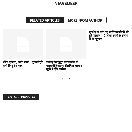
NEWSDESK
RELATED ARTICLES
MORE FROM AUTHOR
मुठभेड़ में मारे गए चारों नक्सलियों की
हुई पहचान, 17 लाख रुपये के इनामी
थे ये खूंखार
ऑल द बेस्ट, प्यारे बच्चों : मुख्यमंत्री
रायगढ़ के सुदूर वनांचल के दो
श्री विष्णु देव साय
नवाचारी विद्यालय शैक्षणिक भ्रमण
सूची में होंगे शामिल
RO. No. 13910/ 26