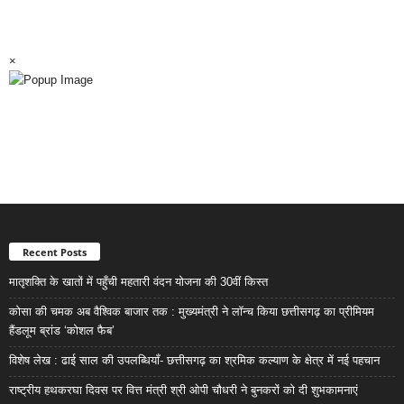
×
Recent Posts
मातृशक्ति के खातों में पहुँची महतारी वंदन योजना की 30वीं किस्त
कोसा की चमक अब वैश्विक बाजार तक : मुख्यमंत्री ने लॉन्च किया छत्तीसगढ़ का प्रीमियम
हैंडलूम ब्रांड ‘कोशल फैब’
विशेष लेख : ढाई साल की उपलब्धियाँ- छत्तीसगढ़ का श्रमिक कल्याण के क्षेत्र में नई पहचान
राष्ट्रीय हथकरघा दिवस पर वित्त मंत्री श्री ओपी चौधरी ने बुनकरों को दी शुभकामनाएं