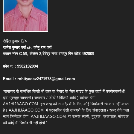
रोहित
कुमार
C/
०
राजेश
कुमार
वर्मा
s/
०
कोमू
राम
वर्मा
मकान
नंबर
C-59,
सेक्टर
2,
देवेंद्र
नगर
,
रायपुर
पिन
कोड
492009
फ़ोन
न
. : 9982192094
Email : rohityadav2471978@gmail.com
“समाचार से सम्बंधित किसी भी तरह के विवाद के लिए साइट के कुछ तत्वों में उपयोगकर्ताओं
द्वारा प्रस्तुत सामग्री ( समाचार / फोटो / विडियो आदि ) शामिल होगी
AAJHIJAAGO.COM
इस तरह की सामग्रियों के लिए कोई जिम्मेदारी स्वीकार नहीं करता
है। AAJHIJAAGO.COM
में प्रकाशित ऐसी सामग्री के लिए संवाददाता / खबर देने वाला
स्वयं जिम्मेदार होगा, AAJHIJAAGO.COM
या उसके स्वामी, मुद्रक, प्रकाशक, संपादक
की कोई भी जिम्मेदारी नहीं होगी.”