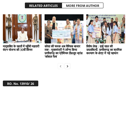
RELATED ARTICLES
MORE FROM AUTHOR
मातृशक्ति के खातों में पहुँची महतारी
कोसा की चमक अब वैश्विक बाजार
विशेष लेख : ढाई साल की
वंदन योजना की 30वीं किस्त
तक : मुख्यमंत्री ने लॉन्च किया
उपलब्धियाँ- छत्तीसगढ़ का श्रमिक
छत्तीसगढ़ का प्रीमियम हैंडलूम ब्रांड
कल्याण के क्षेत्र में नई पहचान
‘कोशल फैब’
RO. No. 13910/ 26