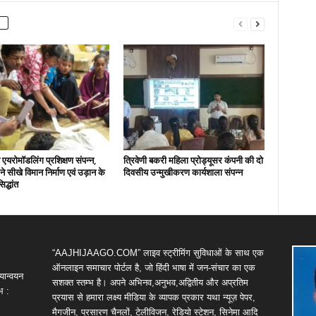
एयरोमॉडलिंग प्रशिक्षण संपन्न,
त्रिवेणी बकरी महिला प्रोड्यूसर कंपनी की दो
ों ने सीखे विमान निर्माण एवं उड़ान के
दिवसीय उन्मुखीकरण कार्यशाला संपन्न
िद्धांत
“AAJHIJAAGO.COM” लाइव स्ट्रीमिंग सुविधाओं के साथ एक
ऑनलाइन समाचार पोर्टल है, जो हिंदी भाषा में जन-संचार का एक
यान्वयन
सशक्त स्तम्भ है। अपने अभिनव,अनुभव,अद्वितीय और अप्रतिम
भ :
प्रयास से हमारा लक्ष्य मीडिया के व्यापक प्रकार यथा न्यूज़ पेपर,
मैगजीन, प्रसारण चैनलों, टेलीविजन, रेडियो स्टेशन, सिनेमा आदि