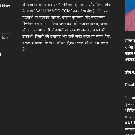
की स्थापना करना है। अपनी परिपक्व, ईमानदार, और निष्पक्ष टीम
खे विमान
के साथ “AAJHIJAAGO.COM” का उद्देश्य देशहित में सच्ची
घटनाओं पर प्रकाश डालना, उनका गुणात्मक और मात्रात्मक
विश्लेषण बताना, सामाजिक समस्याओं को उजागर करना, सरकार
की जन-कल्याणकारी योजनाओं पर प्रकाश डालना, जनता की
इच्छाओं, विचारों को समझना और उन्हें व्यक्त करने का मौका देना,
शिल्या
रोहित
क
उनके अधिकारों के साथ लोकतांत्रिक परम्पराओं की रक्षा करना
राजेश
है।
मकान
ी
4920
फ़ोन
न
Email
“समाचा
कुछ तत्
/ विड
की सामग
AAJH
संवाददा