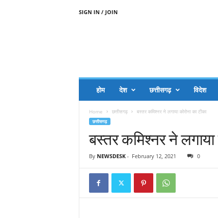
SIGN IN / JOIN
A
A
J
H
I
J
A
होम
देश
छत्तीसगढ़
विदेश
A
G
Home
छत्तीसगढ़
बस्तर कमिश्नर ने लगाया कोरोना का टीका
O
छत्तीसगढ़
.
बस्तर कमिश्नर ने लगाया
C
O
M
By
NEWSDESK
-
February 12, 2021
0