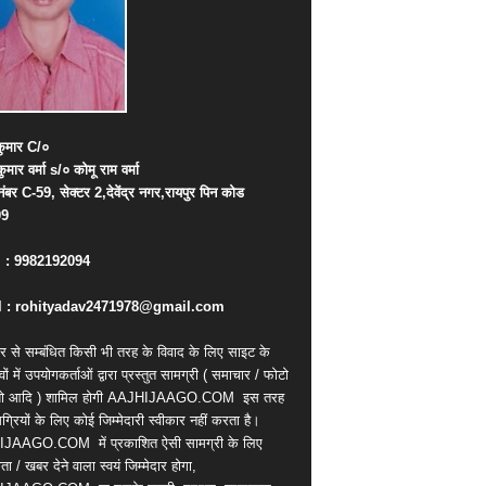
ुमार
C/
०
कुमार
वर्मा
s/
०
कोमू
राम
वर्मा
नंबर
C-59,
सेक्टर
2,
देवेंद्र
नगर
,
रायपुर
पिन
कोड
09
. : 9982192094
 : rohityadav2471978@gmail.com
र से सम्बंधित किसी भी तरह के विवाद के लिए साइट के
वों में उपयोगकर्ताओं द्वारा प्रस्तुत सामग्री ( समाचार / फोटो
ियो आदि ) शामिल होगी AAJHIJAAGO.COM
इस तरह
्रियों के लिए कोई जिम्मेदारी स्वीकार नहीं करता है।
IJAAGO.COM
में प्रकाशित ऐसी सामग्री के लिए
ता / खबर देने वाला स्वयं जिम्मेदार होगा,