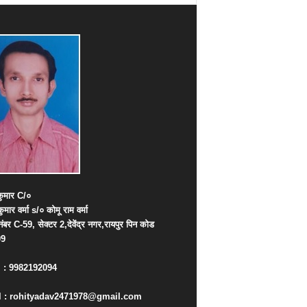
ुमार
C/
०
कुमार
वर्मा
s/
०
कोमू
राम
वर्मा
नंबर
C-59,
सेक्टर
2,
देवेंद्र
नगर
,
रायपुर
पिन
कोड
09
. : 9982192094
 : rohityadav2471978@gmail.com