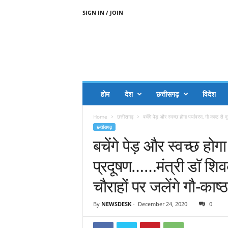
SIGN IN / JOIN
A
A
J
H
I
J
A
होम
देश
छत्तीसगढ़
विदेश
A
G
Home
छत्तीसगढ़
बचेंगे पेड़ और स्वच्छ होगा पर्यावरण, गौ काष्ठ से 
O
छत्तीसगढ़
.
बचेंगे पेड़ और स्वच्छ होगा
C
O
प्रदूषण……मंत्री डॉ शि
M
चौराहों पर जलेंगे गौ-काष
By
NEWSDESK
-
December 24, 2020
0