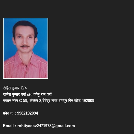
रोहित
कुमार
C/
०
राजेश
कुमार
वर्मा
s/
०
कोमू
राम
वर्मा
मकान
नंबर
C-59,
सेक्टर
2,
देवेंद्र
नगर
,
रायपुर
पिन
कोड
492009
फ़ोन
न
. : 9982192094
Email : rohityadav2471978@gmail.com