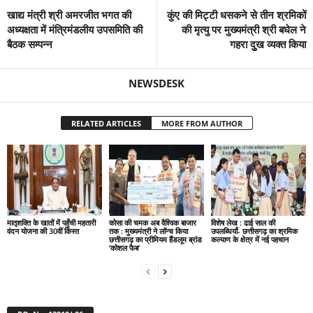
खाद्य मंत्री श्री अमरजीत भगत की
कुंए की मिट्टी धसकने से तीन श्रमिकों
अध्यक्षता में मंत्रिमंडलीय उपसमिति की
की मृत्यु पर मुख्यमंत्री श्री बघेल ने
बैठक सम्पन्न
गहरा दुुख व्यक्त किया
NEWSDESK
RELATED ARTICLES
MORE FROM AUTHOR
मातृशक्ति के खातों में पहुँची महतारी
कोसा की चमक अब वैश्विक बाजार
विशेष लेख : ढाई साल की
वंदन योजना की 30वीं किस्त
तक : मुख्यमंत्री ने लॉन्च किया
उपलब्धियाँ- छत्तीसगढ़ का श्रमिक
छत्तीसगढ़ का प्रीमियम हैंडलूम ब्रांड
कल्याण के क्षेत्र में नई पहचान
‘कोशल फैब’