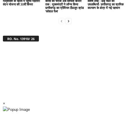
मातृशक्ति के खातों में पहुँची महतारी
कोसा की चमक अब वैश्विक बाजार
विशेष लेख : ढाई साल की
वंदन योजना की 30वीं किस्त
तक : मुख्यमंत्री ने लॉन्च किया
उपलब्धियाँ- छत्तीसगढ़ का श्रमिक
छत्तीसगढ़ का प्रीमियम हैंडलूम ब्रांड
कल्याण के क्षेत्र में नई पहचान
‘कोशल फैब’
RO. No. 13910/ 26
×