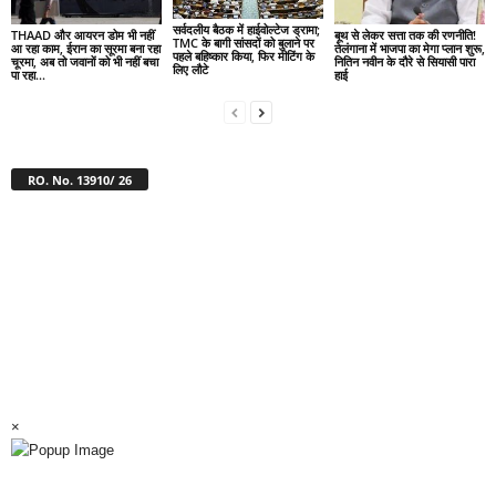
सर्वदलीय बैठक में हाईवोल्टेज ड्रामा;
THAAD और आयरन डोम भी नहीं
बूथ से लेकर सत्ता तक की रणनीति!
TMC के बागी सांसदों को बुलाने पर
आ रहा काम, ईरान का सूरमा बना रहा
तेलंगाना में भाजपा का मेगा प्लान शुरू,
पहले बहिष्कार किया, फिर मीटिंग के
चूरमा, अब तो जवानों को भी नहीं बचा
नितिन नवीन के दौरे से सियासी पारा
लिए लौटे
पा रहा...
हाई
RO. No. 13910/ 26
×