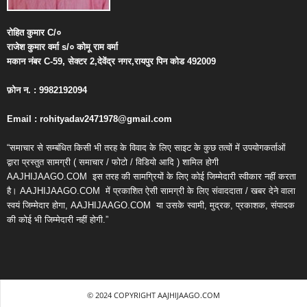
रोहित
कुमार
C/
०
राजेश
कुमार
वर्मा
s/
०
कोमू
राम
वर्मा
मकान
नंबर
C-59,
सेक्टर
2,
देवेंद्र
नगर
,
रायपुर
पिन
कोड
492009
फ़ोन
न
. : 9982192094
Email : rohityadav2471978@gmail.com
“समाचार से सम्बंधित किसी भी तरह के विवाद के लिए साइट के कुछ तत्वों में उपयोगकर्ताओं
द्वारा प्रस्तुत सामग्री ( समाचार / फोटो / विडियो आदि ) शामिल होगी
AAJHIJAAGO.COM
इस तरह की सामग्रियों के लिए कोई जिम्मेदारी स्वीकार नहीं करता
है। AAJHIJAAGO.COM
में प्रकाशित ऐसी सामग्री के लिए संवाददाता / खबर देने वाला
स्वयं जिम्मेदार होगा, AAJHIJAAGO.COM
या उसके स्वामी, मुद्रक, प्रकाशक, संपादक
की कोई भी जिम्मेदारी नहीं होगी.”
© 2024 COPYRIGHT AAJHIJAAGO.COM