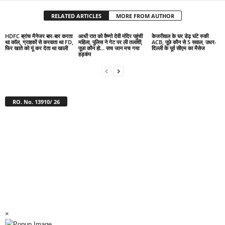
RELATED ARTICLES
MORE FROM AUTHOR
HDFC ब्रांच मैनेजर बार-बार करता
आधी रात को वैष्णो देवी मंदिर पहुंची
केजरीवाल के घर डेढ़ घंटे रुकी
था कॉल, ग्राहकों से करवाता था FD,
महिला, पुलिस ने गेट पर ली तलाशी,
ACB, पूछे कौन से 5 सवाल, उधर-
फिर खाते को यूं कर देता था खाली
पूछा कौन हो… सच जान मच गया
द‍िल्‍ली के पूर्व सीएम का मैसेज
हड़कंप
RO. No. 13910/ 26
×