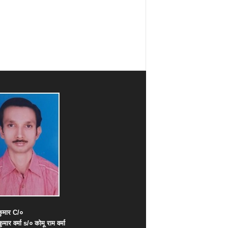
ुमार
C/
०
कुमार
वर्मा
s/
०
कोमू
राम
वर्मा