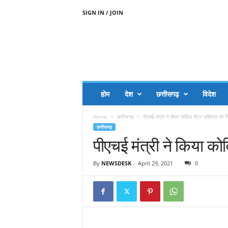
SIGN IN / JOIN
A
A
J
H
I
J
A
होम
देश
छत्तीसगढ़
विदेश
A
G
Home
छत्तीसगढ़
पीएचई मंत्री ने किया कोविड सेंटर अहिवारा का नि
O
छत्तीसगढ़
.
पीएचई मंत्री ने किया को
C
O
M
By
NEWSDESK
-
April 29, 2021
0