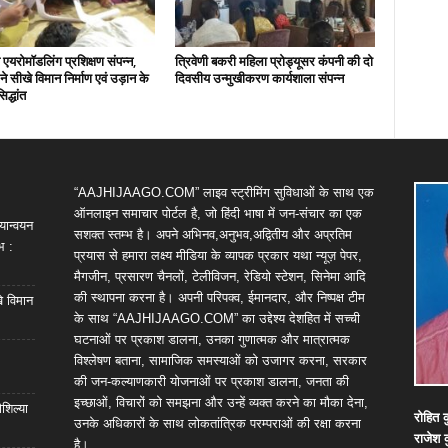
एयरोमॉडलिंग प्रशिक्षण संपन्न,
त्रिवेणी बकरी महिला प्रोड्यूसर कंपनी की दो
ों ने सीखे विमान निर्माण एवं उड़ान के
दिवसीय उन्मुखीकरण कार्यशाला संपन्न
िद्धांत
“AAJHIJAAGO.COM” लाइव स्ट्रीमिंग सुविधाओं के साथ एक
ऑनलाइन समाचार पोर्टल है, जो हिंदी भाषा में जन-संचार का एक
यान्वयन
सशक्त स्तम्भ है। अपने अभिनव,अनुभव,अद्वितीय और अप्रतिम
भ :
प्रयास से हमारा लक्ष्य मीडिया के व्यापक प्रकार यथा न्यूज़ पेपर,
मैगजीन, प्रसारण चैनलों, टेलीविजन, रेडियो स्टेशन, सिनेमा आदि
की स्थापना करना है। अपनी परिपक्व, ईमानदार, और निष्पक्ष टीम
खे विमान
के साथ “AAJHIJAAGO.COM” का उद्देश्य देशहित में सच्ची
घटनाओं पर प्रकाश डालना, उनका गुणात्मक और मात्रात्मक
विश्लेषण बताना, सामाजिक समस्याओं को उजागर करना, सरकार
की जन-कल्याणकारी योजनाओं पर प्रकाश डालना, जनता की
इच्छाओं, विचारों को समझना और उन्हें व्यक्त करने का मौका देना,
शिल्या
रोहित
क
उनके अधिकारों के साथ लोकतांत्रिक परम्पराओं की रक्षा करना
राजेश
है।