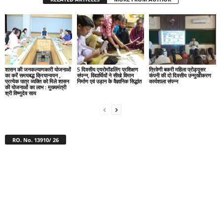
शासन की जनकल्याणकारी योजनाओं
5 दिवसीय एयरोमॉडलिंग प्रशिक्षण
त्रिवेणी बकरी महिला प्रोड्यूसर
का करें समयबद्ध क्रियान्वयन ,
संपन्न, विद्यार्थियों ने सीखे विमान
कंपनी की दो दिवसीय उन्मुखीकरण
प्रत्येक पात्र व्यक्ति को मिले शासन
निर्माण एवं उड़ान के वैज्ञानिक सिद्धांत
कार्यशाला संपन्न
की योजनाओं का लाभ : मुख्यमंत्री
श्री विष्णुदेव साय
RO. No. 13910/ 26