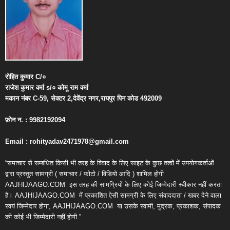
रोहित
कुमार
C/
०
राजेश
कुमार
वर्मा
s/
०
कोमू
राम
वर्मा
मकान
नंबर
C-59,
सेक्टर
2,
देवेंद्र
नगर
,
रायपुर
पिन
कोड
492009
फ़ोन
न
. : 9982192094
Email : rohityadav2471978@gmail.com
“समाचार से सम्बंधित किसी भी तरह के विवाद के लिए साइट के कुछ तत्वों में उपयोगकर्ताओं
द्वारा प्रस्तुत सामग्री ( समाचार / फोटो / विडियो आदि ) शामिल होगी
AAJHIJAAGO.COM
इस तरह की सामग्रियों के लिए कोई जिम्मेदारी स्वीकार नहीं करता
है। AAJHIJAAGO.COM
में प्रकाशित ऐसी सामग्री के लिए संवाददाता / खबर देने वाला
स्वयं जिम्मेदार होगा, AAJHIJAAGO.COM
या उसके स्वामी, मुद्रक, प्रकाशक, संपादक
की कोई भी जिम्मेदारी नहीं होगी.”