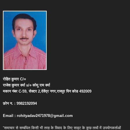
रोहित
कुमार
C/
०
राजेश
कुमार
वर्मा
s/
०
कोमू
राम
वर्मा
मकान
नंबर
C-59,
सेक्टर
2,
देवेंद्र
नगर
,
रायपुर
पिन
कोड
492009
फ़ोन
न
. : 9982192094
Email : rohityadav2471978@gmail.com
“समाचार से सम्बंधित किसी भी तरह के विवाद के लिए साइट के कुछ तत्वों में उपयोगकर्ताओं