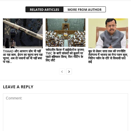
RELATED ARTICLES
MORE FROM AUTHOR
सर्वदलीय बैठक में हाईवोल्टेज ड्रामा;
THAAD और आयरन डोम भी नहीं
बूथ से लेकर सत्ता तक की रणनीति!
TMC के बागी सांसदों को बुलाने पर
आ रहा काम, ईरान का सूरमा बना रहा
तेलंगाना में भाजपा का मेगा प्लान शुरू,
पहले बहिष्कार किया, फिर मीटिंग के
चूरमा, अब तो जवानों को भी नहीं बचा
नितिन नवीन के दौरे से सियासी पारा
लिए लौटे
पा रहा...
हाई
LEAVE A REPLY