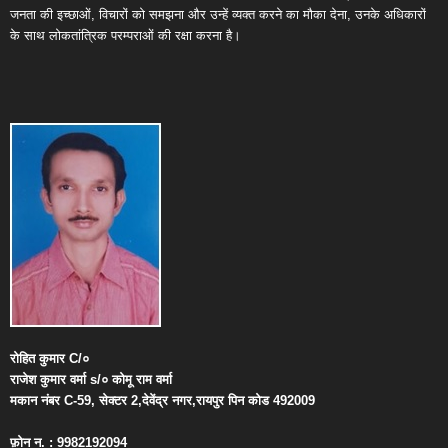
जनता की इच्छाओं, विचारों को समझना और उन्हें व्यक्त करने का मौका देना, उनके अधिकारों
के साथ लोकतांत्रिक परम्पराओं की रक्षा करना है।
रोहित
कुमार
C/
०
राजेश
कुमार
वर्मा
s/
०
कोमू
राम
वर्मा
मकान
नंबर
C-59,
सेक्टर
2,
देवेंद्र
नगर
,
रायपुर
पिन
कोड
492009
फ़ोन
न
. : 9982192094