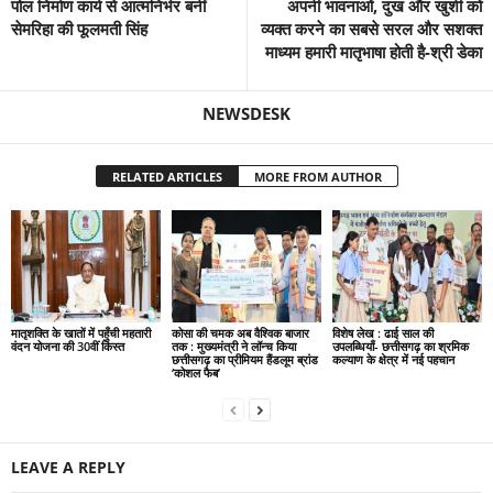
पोल निर्माण कार्य से आत्मनिर्भर बनीं
अपनी भावनाओं, दुख और खुशी को
सेमरिहा की फूलमती सिंह
व्यक्त करने का सबसे सरल और सशक्त
माध्यम हमारी मातृभाषा होती है-श्री डेका
NEWSDESK
RELATED ARTICLES
MORE FROM AUTHOR
मातृशक्ति के खातों में पहुँची महतारी
कोसा की चमक अब वैश्विक बाजार
विशेष लेख : ढाई साल की
वंदन योजना की 30वीं किस्त
तक : मुख्यमंत्री ने लॉन्च किया
उपलब्धियाँ- छत्तीसगढ़ का श्रमिक
छत्तीसगढ़ का प्रीमियम हैंडलूम ब्रांड
कल्याण के क्षेत्र में नई पहचान
‘कोशल फैब’
LEAVE A REPLY