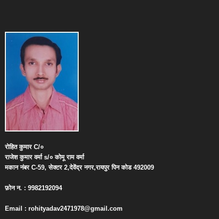
रोहित
कुमार
C/
०
राजेश
कुमार
वर्मा
s/
०
कोमू
राम
वर्मा
मकान
नंबर
C-59,
सेक्टर
2,
देवेंद्र
नगर
,
रायपुर
पिन
कोड
492009
फ़ोन
न
. : 9982192094
Email : rohityadav2471978@gmail.com