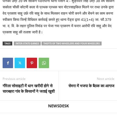
पनिका उम्र 39 वर्ष साकिन पंडरीपानी थाना पसान 4:- शुक्रवार सिंह उम्र 38 वर्ष साकिन
सकोला चौकी कोटमी कला से प्रथक प्रथक चार मोटरसाइकिल मिलने पर तथा उनके द्वारा
वेद प्रकाश साहू उर्फ़ रवि साहू के साथ मिलकर वाहन चोरी करने और बेंचने का काम करना
स्वीकार किया जिन्हें विधिवत कार्रवाई करते हुए थाना पेंड्रा द्वारा 41(1+4) जा. फौ.379
भा. द. वि. के तहत पुलिस रिमांड पर भेजा गया प्रकरण में फरार आरोपी रवि साहू और वेद
प्रकाश साहू की तलाश जारी है।
TAGS
INTER-STATE GANGS
THEFTS OF TWO WHEELERS AND FOUR WHEELERS
Previous article
Next article
गौरेला सोसाइटी में धान खरीदी होने से
सेमरा में भजपा के बैठक का आगाज
सारबहरा गांव के किसानों ने जताई खुशी
NEWSDESK