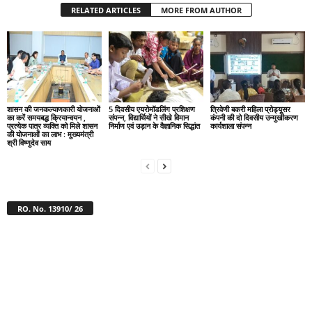
RELATED ARTICLES
MORE FROM AUTHOR
शासन की जनकल्याणकारी योजनाओं
5 दिवसीय एयरोमॉडलिंग प्रशिक्षण
त्रिवेणी बकरी महिला प्रोड्यूसर
का करें समयबद्ध क्रियान्वयन ,
संपन्न, विद्यार्थियों ने सीखे विमान
कंपनी की दो दिवसीय उन्मुखीकरण
प्रत्येक पात्र व्यक्ति को मिले शासन
निर्माण एवं उड़ान के वैज्ञानिक सिद्धांत
कार्यशाला संपन्न
की योजनाओं का लाभ : मुख्यमंत्री
श्री विष्णुदेव साय
RO. No. 13910/ 26