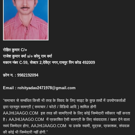
रोहित
कुमार
C/
०
राजेश
कुमार
वर्मा
s/
०
कोमू
राम
वर्मा
मकान
नंबर
C-59,
सेक्टर
2,
देवेंद्र
नगर
,
रायपुर
पिन
कोड
492009
फ़ोन
न
. : 9982192094
Email : rohityadav2471978@gmail.com
“समाचार से सम्बंधित किसी भी तरह के विवाद के लिए साइट के कुछ तत्वों में उपयोगकर्ताओं
द्वारा प्रस्तुत सामग्री ( समाचार / फोटो / विडियो आदि ) शामिल होगी
AAJHIJAAGO.COM
इस तरह की सामग्रियों के लिए कोई जिम्मेदारी स्वीकार नहीं करता
है। AAJHIJAAGO.COM
में प्रकाशित ऐसी सामग्री के लिए संवाददाता / खबर देने वाला
स्वयं जिम्मेदार होगा, AAJHIJAAGO.COM
या उसके स्वामी, मुद्रक, प्रकाशक, संपादक
की कोई भी जिम्मेदारी नहीं होगी.”