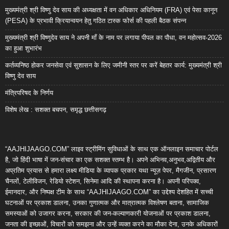
मुख्यमंत्री श्री विष्णु देव साय की अध्यक्षता में वन अधिकार अधिनियम (FRA) एवं पेसा कानून
(PESA) के प्रभावी क्रियान्वयन हेतु गठित टास्क फोर्स की पहली बैठक संपन्न
मुख्यमंत्री श्री विष्णुदेव साय ने अपनी माँ के नाम पर लगाया पीपल का पौधा, वन महोत्सव-2026
का हुआ शुभारंभ
कर्तव्यनिष्ठ होकर जनसेवा एवं सुशासन के लिए जमीनी स्तर पर करें बेहतर कार्य: मुख्यमंत्री श्री
विष्णु देव साय
मंत्रिपरिषद के निर्णय
विशेष लेख : सशक्त बचपन, समृद्ध छत्तीसगढ़
“AAJHIJAAGO.COM” लाइव स्ट्रीमिंग सुविधाओं के साथ एक ऑनलाइन समाचार पोर्टल
है, जो हिंदी भाषा में जन-संचार का एक सशक्त स्तम्भ है। अपने अभिनव,अनुभव,अद्वितीय और
अप्रतिम प्रयास से हमारा लक्ष्य मीडिया के व्यापक प्रकार यथा न्यूज़ पेपर, मैगजीन, प्रसारण
चैनलों, टेलीविजन, रेडियो स्टेशन, सिनेमा आदि की स्थापना करना है। अपनी परिपक्व,
ईमानदार, और निष्पक्ष टीम के साथ “AAJHIJAAGO.COM” का उद्देश्य देशहित में सच्ची
घटनाओं पर प्रकाश डालना, उनका गुणात्मक और मात्रात्मक विश्लेषण बताना, सामाजिक
समस्याओं को उजागर करना, सरकार की जन-कल्याणकारी योजनाओं पर प्रकाश डालना,
जनता की इच्छाओं, विचारों को समझना और उन्हें व्यक्त करने का मौका देना, उनके अधिकारों