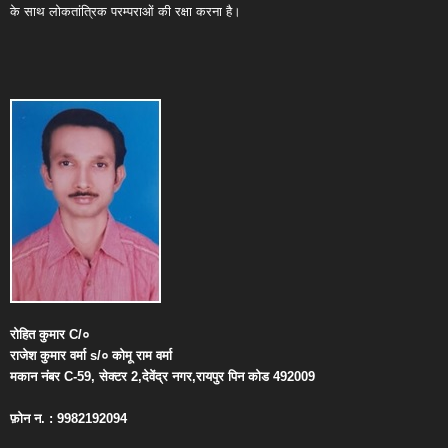
के साथ लोकतांत्रिक परम्पराओं की रक्षा करना है।
रोहित
कुमार
C/
०
राजेश
कुमार
वर्मा
s/
०
कोमू
राम
वर्मा
मकान
नंबर
C-59,
सेक्टर
2,
देवेंद्र
नगर
,
रायपुर
पिन
कोड
492009
फ़ोन
न
. : 9982192094