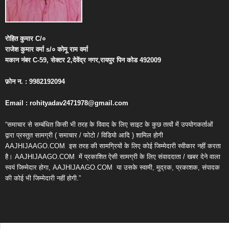
रोहित
कुमार
C/
०
राजेश
कुमार
वर्मा
s/
०
कोमू
राम
वर्मा
मकान
नंबर
C-59,
सेक्टर
2,
देवेंद्र
नगर
,
रायपुर
पिन
कोड
492009
फ़ोन
न
. : 9982192094
Email : rohityadav2471978@gmail.com
“समाचार से सम्बंधित किसी भी तरह के विवाद के लिए साइट के कुछ तत्वों में उपयोगकर्ताओं
द्वारा प्रस्तुत सामग्री ( समाचार / फोटो / विडियो आदि ) शामिल होगी
AAJHIJAAGO.COM
इस तरह की सामग्रियों के लिए कोई जिम्मेदारी स्वीकार नहीं करता
है। AAJHIJAAGO.COM
में प्रकाशित ऐसी सामग्री के लिए संवाददाता / खबर देने वाला
स्वयं जिम्मेदार होगा, AAJHIJAAGO.COM
या उसके स्वामी, मुद्रक, प्रकाशक, संपादक
की कोई भी जिम्मेदारी नहीं होगी.”