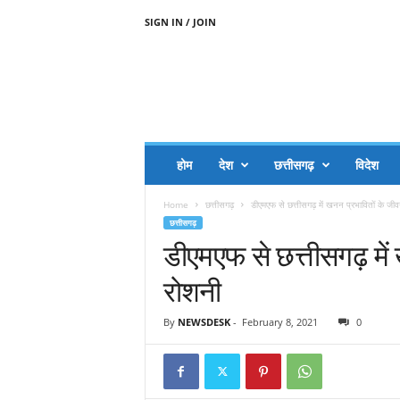
SIGN IN / JOIN
A
A
J
H
I
J
A
होम
देश
छत्तीसगढ़
विदेश
A
G
Home
छत्तीसगढ़
डीएमएफ से छत्तीसगढ़ में खनन प्रभावितों के जी
O
छत्तीसगढ़
.
डीएमएफ से छत्तीसगढ़ में
C
O
रोशनी
M
By
NEWSDESK
-
February 8, 2021
0