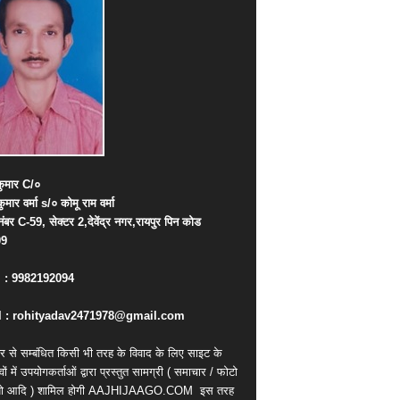
ुमार
C/
०
कुमार
वर्मा
s/
०
कोमू
राम
वर्मा
नंबर
C-59,
सेक्टर
2,
देवेंद्र
नगर
,
रायपुर
पिन
कोड
09
. : 9982192094
 : rohityadav2471978@gmail.com
र से सम्बंधित किसी भी तरह के विवाद के लिए साइट के
वों में उपयोगकर्ताओं द्वारा प्रस्तुत सामग्री ( समाचार / फोटो
ियो आदि ) शामिल होगी AAJHIJAAGO.COM
इस तरह