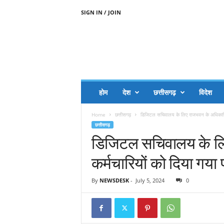
SIGN IN / JOIN
A
A
J
H
I
J
A
होम
देश
छत्तीसगढ़
विदेश
A
G
Home
छत्तीसगढ़
डिजिटल सचिवालय के लिए राजभवन के अधिकारियों-
O
छत्तीसगढ़
.
डिजिटल सचिवालय के लि
C
O
कर्मचारियों को दिया गया प
M
By
NEWSDESK
-
July 5, 2024
0