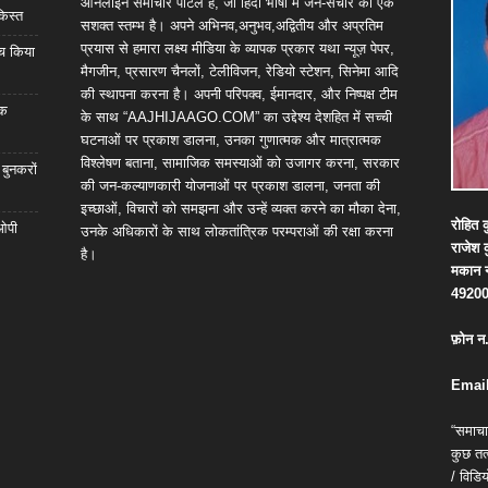
ऑनलाइन समाचार पोर्टल है, जो हिंदी भाषा में जन-संचार का एक
किस्त
सशक्त स्तम्भ है। अपने अभिनव,अनुभव,अद्वितीय और अप्रतिम
प्रयास से हमारा लक्ष्य मीडिया के व्यापक प्रकार यथा न्यूज़ पेपर,
्च किया
मैगजीन, प्रसारण चैनलों, टेलीविजन, रेडियो स्टेशन, सिनेमा आदि
की स्थापना करना है। अपनी परिपक्व, ईमानदार, और निष्पक्ष टीम
िक
के साथ “AAJHIJAAGO.COM” का उद्देश्य देशहित में सच्ची
घटनाओं पर प्रकाश डालना, उनका गुणात्मक और मात्रात्मक
विश्लेषण बताना, सामाजिक समस्याओं को उजागर करना, सरकार
 बुनकरों
की जन-कल्याणकारी योजनाओं पर प्रकाश डालना, जनता की
इच्छाओं, विचारों को समझना और उन्हें व्यक्त करने का मौका देना,
रोहित
क
 ओपी
उनके अधिकारों के साथ लोकतांत्रिक परम्पराओं की रक्षा करना
राजेश
है।
मकान
4920
फ़ोन
न
Email
“समाचा
कुछ तत्
/ विड