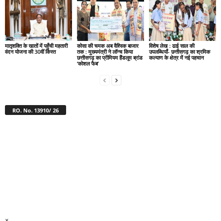
मातृशक्ति के खातों में पहुँची महतारी
कोसा की चमक अब वैश्विक बाजार
विशेष लेख : ढाई साल की
वंदन योजना की 30वीं किस्त
तक : मुख्यमंत्री ने लॉन्च किया
उपलब्धियाँ- छत्तीसगढ़ का श्रमिक
छत्तीसगढ़ का प्रीमियम हैंडलूम ब्रांड
कल्याण के क्षेत्र में नई पहचान
‘कोशल फैब’
RO. No. 13910/ 26
×