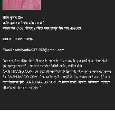
रोहित
कुमार
C/
०
राजेश
कुमार
वर्मा
s/
०
कोमू
राम
वर्मा
मकान
नंबर
C-59,
सेक्टर
2,
देवेंद्र
नगर
,
रायपुर
पिन
कोड
492009
फ़ोन
न
. : 9982192094
Email : rohityadav2471978@gmail.com
“समाचार से सम्बंधित किसी भी तरह के विवाद के लिए साइट के कुछ तत्वों में उपयोगकर्ताओं
द्वारा प्रस्तुत सामग्री ( समाचार / फोटो / विडियो आदि ) शामिल होगी
AAJHIJAAGO.COM
इस तरह की सामग्रियों के लिए कोई जिम्मेदारी स्वीकार नहीं करता
है। AAJHIJAAGO.COM
में प्रकाशित ऐसी सामग्री के लिए संवाददाता / खबर देने वाला
स्वयं जिम्मेदार होगा, AAJHIJAAGO.COM
या उसके स्वामी, मुद्रक, प्रकाशक, संपादक
की कोई भी जिम्मेदारी नहीं होगी.”