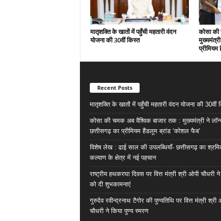
मातृशक्ति के खातों में पहुँची महतारी वंदन
कोसा की 
योजना की 30वीं किस्त
मुख्यमंत्र
प्रीमियम 
Recent Posts
मातृशक्ति के खातों में पहुँची महतारी वंदन योजना की 30वीं 
कोसा की चमक अब वैश्विक बाजार तक : मुख्यमंत्री ने लॉन
छत्तीसगढ़ का प्रीमियम हैंडलूम ब्रांड ‘कोशल फैब’
विशेष लेख : ढाई साल की उपलब्धियाँ- छत्तीसगढ़ का श्रम
कल्याण के क्षेत्र में नई पहचान
राष्ट्रीय हथकरघा दिवस पर वित्त मंत्री श्री ओपी चौधरी ने
को दी शुभकामनाएं
गुरुदेव रवीन्द्रनाथ टैगोर की पुण्यतिथि पर वित्त मंत्री श्री
चौधरी ने किया पुण्य स्मरण