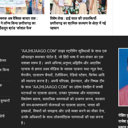
चमक अब वैश्विक बाजार तक :
विशेष लेख : ढाई साल की उपलब्धियाँ-
ी ने लॉन्च किया छत्तीसगढ़ का
छत्तीसगढ़ का श्रमिक कल्याण के क्षेत्र में नई
हैंडलूम ब्रांड ‘कोशल फैब’
पहचान
“AAJHIJAAGO.COM” लाइव स्ट्रीमिंग सुविधाओं के साथ एक
ऑनलाइन समाचार पोर्टल है, जो हिंदी भाषा में जन-संचार का एक
किस्त
सशक्त स्तम्भ है। अपने अभिनव,अनुभव,अद्वितीय और अप्रतिम
प्रयास से हमारा लक्ष्य मीडिया के व्यापक प्रकार यथा न्यूज़ पेपर,
्च किया
मैगजीन, प्रसारण चैनलों, टेलीविजन, रेडियो स्टेशन, सिनेमा आदि
की स्थापना करना है। अपनी परिपक्व, ईमानदार, और निष्पक्ष टीम
िक
के साथ “AAJHIJAAGO.COM” का उद्देश्य देशहित में सच्ची
घटनाओं पर प्रकाश डालना, उनका गुणात्मक और मात्रात्मक
विश्लेषण बताना, सामाजिक समस्याओं को उजागर करना, सरकार
 बुनकरों
की जन-कल्याणकारी योजनाओं पर प्रकाश डालना, जनता की
इच्छाओं, विचारों को समझना और उन्हें व्यक्त करने का मौका देना,
रोहित
क
 ओपी
उनके अधिकारों के साथ लोकतांत्रिक परम्पराओं की रक्षा करना
राजेश
है।
मकान