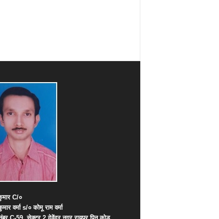
ुमार
C/
०
कुमार
वर्मा
s/
०
कोमू
राम
वर्मा
नंबर
C-59,
सेक्टर
2,
देवेंद्र
नगर
,
रायपुर
पिन
कोड