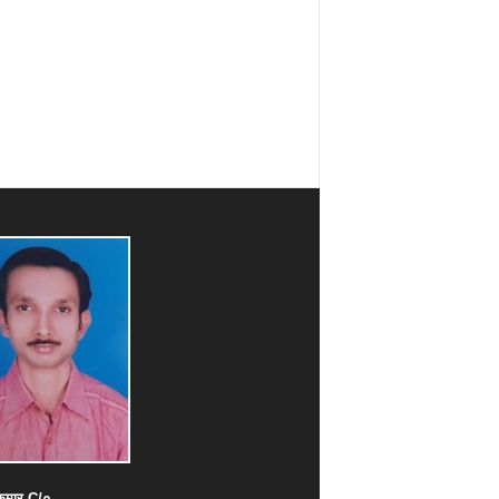
ुमार
C/
०