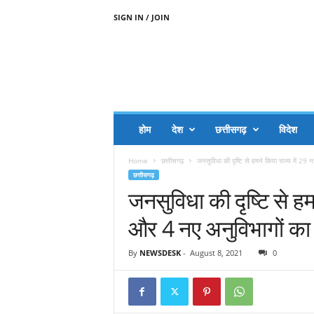
SIGN IN / JOIN
A
A
J
H
I
J
A
होम
देश
छत्तीसगढ़
विदेश
A
G
Home
छत्तीसगढ़
जनसुविधा की दृष्टि से हमने किया राज्य में 29
O
छत्तीसगढ़
.
जनसुविधा की दृष्टि से हम
C
O
और 4 नए अनुविभागों का ग
M
By
NEWSDESK
-
August 8, 2021
0