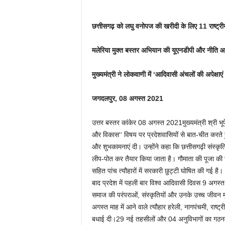
छत्तीसगढ़ को लघु वनोपज की खरीदी के लिए 11 राष्ट्री
मलेरिया मुक्त बस्तर अभियान की यूएनडीपी और नीति आ
मुख्यमंत्री ने लोकवाणी में ‘आदिवासी अंचलों की अपेक्
जगदलपुर, 08 अगस्त 2021
उत्तर बस्तर कांकेर 08 अगस्त 2021मुख्यमंत्री श्री भूपेश बघेल ने आज ‘‘लोकवाणी‘‘ की 20वीं कड़ी में ‘‘आदिवासी अंचलों की अपेक्षाएं और विकास‘‘ विषय पर प्रदेशवासियों से बात-चीत करते हुए सबसे पहले छत्तीसगढ़ी में प्रदेशवासियों को पारंपरिक हरेली तिहार की बधाई और शुभकामनाएं दी। उन्होंने कहा कि छत्तीसगढ़ी संस्कृति के अनुसार हरेली साल का पहला त्यौहार है, इस दिन अपने गांव-घर, गौठान को लीप-पोत कर तैयार किया जाता है। गौमाता की पूजा की जाती है। उन्होंने कहा कि छत्तीसगढ़िया भावना को ध्यान में रखते हुए हरेली सहित पांच त्यौहारों में सरकारी छुट्टी घोषित की गई है। उन्होने विश्व आदिवासी दिवस की बधाई देते हुए कहा कि हमारी सरकार बनने के बाद प्रदेश में पहली बार विश्व आदिवासी दिवस 9 अगस्त को सार्वजनिक अवकाश घोषित किया गया है, इससे सभी लोगों को आदिवासी समाज की परंपराओं, संस्कृतियों और उनके उच्च जीवन मूल्यों को समझने का अवसर मिला है। मुख्यमंत्री श्री बघेल ने प्रदेशवासियों को अगस्त माह में आने वाले त्यौहार हरेली, नागपंचमी, राष्ट्रीय पर्व स्वतंत्रता दिवस, ओणम, राखी, कमरछठ और कृष्ण जन्माष्टमी की भी बधाई दी।29 नई तहसीलों और 04 अनुविभागों का गठनमुख्यमंत्री ने कहा कि हमने ढाई वर्षों में 29 नई तहसीलें और 4 नए अनुविभाग गठित किए हैं, उनमें से अधिकतर आदिवासी अंचल में ही हैं। कोरिया जिले में पटना के साथ चिरमिरी और केल्हारी तहसीलें भी गठित की गई हैं। इसके अलावा कबीरधाम जिले में रेंगाखार-कला, सरगुजा जिले में दरिमा, बलरामपुर-रामानुजगंज जिले में रामचंद्रपुर, सामरी, सूरजपुर जिले में लटोरी, बिहारपुर, जशपुर जिले में सन्ना और सुकमा जिले में गादीरास आदि प्रमुख हैं। इसी तरह चार नवीन अनुविभागों में दंतेवाड़ा का बड़े बचेली और बस्तर का लोहंडीगुड़ा शामिल है। बरसों पुरानी मांग को ध्यान में रखते हुए गौरेला – पेण्ड्रा – मरवाही को जिला ही नहीं बनाया गया बल्कि आदिवासी बहुल आबादी वाले इस क्षेत्र को उनका हक भी दिया गया। हमारा यह मानना है कि नई प्रशासनिक इकाईयों के गठन से लोगों को अपनी भूमि, खेती-किसानी से संबंधित काम, बच्चों की पढ़ाई, नौकरी या रोजगार से संबंधित कामों के लिए आसानी होगी। सरकारी योजनाओं का बेहतर क्रियान्वयन होगा। इसे ही हमने प्रशासनिक संवेदनशीलता का मूलमंत्र बनाया है।52 वनोपज की समर्थन मूल्य पर खरीदी मुख्यमंत्री श्री भूपेश बघेल ने कहा कि छत्तीसगढ़ राज्य गठन से हमें लगा था कि आदिवासी अंचलों और शेष क्षेत्रों के बीच विकास का अंतर दूर कर लिया जाएगा, लेकिन हमने देखा कि विगत वर्षों में यह अंतर और भी अधिक बढ़ गया है। इसलिए हमने सबसे पहले विश्वास जीतने की बात की। इसके लिए निरस्त वन अधिकार पट्टों के दावों की समीक्षा, जेल में बंद आदिवासियों के प्रकरणों की समीक्षा कर अपराध मुक्ति, बड़े उद्योग समूह के कब्जे से आदिवासियों की जमीन वापस लौटाने का निर्णय, तेंदूपत्ता संग्रहण दर 2500 रुपए से बढ़ाकर 4 हजार रुपए प्रति मानक बोरा करने का निर्णय लिया गया। इससे आदिवासी अंचलों में सरकार और व्यवस्था के प्रति विश्वास का नया दौर शुरू हुआ है। हमने 7 से बढ़ाकर 52 वनोपज को समर्थन मूल्य पर खरीदने की व्यवस्था की, पुरानी दरों को भी बदला जिसके कारण वनोपज संग्रह से ही 500 करोड़ रुपए से अधिक अतिरिक्त सालाना आमदनी का रास्ता बन गया। अनुसूचित क्षेत्रों में कोदो, कुटकी, रागी जैसी फसलों को भी समर्थन मूल्य पर खरीदने के इंतजाम किए गए हैं तथा लाख को कृषि का दर्जा दिया गया है। वन अधिकार मान्यता पत्रधारी परिवारों के खेतों में उपजे धान को भी समर्थन मूल्य पर खरीदने की व्यवस्था की गई है। देवगुड़ी और घोटुल स्थलों का विकास कर आदिवासी संस्कृति को बढ़ावा दिया जा रहा है।नक्सलवाद प्रभावित क्षेत्रों में 1637 करोड़ रूपए की लागत से सड़कें मुख्यमंत्री ने कहा कि प्रदेश में 16 हजार करोड़ रुपए की लागत से सड़कों का निर्माण किया जा रहा है, जिससे हमारे आदिवासी अंचलों को सैकड़ों ऐसी सड़कें मिलेंगी, जिनका इंतजार वे दशकों से कर रहे थे। नक्सलवाद प्रभावित क्षेत्रों में संपर्क बहाल करने के लिए हम 1 हजार 637 करोड़ रुपए की लागत से सड़कें बना रहे हैं। आदिवासी अंचलों में बिजली की सुविधा देने के लिए अति उच्च दाब के चार वृहद उपकेन्द्र का निर्माण पूरा कर लिया गया है। नारायणपुर, जगदलपुर, बीजापुर और सूरजपुर जिले के उदयपुर में ये उपकेन्द्र प्रारंभ हो जाने से बिजली आपूर्ति सुचारू हो गई है। इसके अलावा विगत ढाई वर्षों में आदिवासी अंचलों में सौर ऊर्जा से संचालित 74 हजार सिंचाई पम्प, 44 हजार से अधिक घरों में रोशनी और लगभग 4 हजार सोलर पेयजल पम्पों की स्थापना की गई है, जो अपने आप में कीर्तिमान है।छत्तीसगढ़ को लघु वनोपज की खरीदी के लिए 11 राष्ट्रीय पुरस्कार मुख्यमंत्री श्री बघेल ने कहा कि बस्तर जिले के लोहंडीगुड़ा में एक बड़े उद्योग की स्थापना के नाम से ली गई आदिवासियों की जमीन वापसी की घोषणा के साथ आदिवासियों को न्याय दिलाने का सिलसिला शुरू हो गया है। 10 गांवों के 1 हजार 