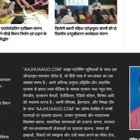
एयरोमॉडलिंग प्रशिक्षण संपन्न,
त्रिवेणी बकरी महिला प्रोड्यूसर कंपनी की दो
ों ने सीखे विमान निर्माण एवं उड़ान के
दिवसीय उन्मुखीकरण कार्यशाला संपन्न
िद्धांत
“AAJHIJAAGO.COM” लाइव स्ट्रीमिंग सुविधाओं के साथ एक
ऑनलाइन समाचार पोर्टल है, जो हिंदी भाषा में जन-संचार का एक
यान्वयन
सशक्त स्तम्भ है। अपने अभिनव,अनुभव,अद्वितीय और अप्रतिम
भ :
प्रयास से हमारा लक्ष्य मीडिया के व्यापक प्रकार यथा न्यूज़ पेपर,
मैगजीन, प्रसारण चैनलों, टेलीविजन, रेडियो स्टेशन, सिनेमा आदि
की स्थापना करना है। अपनी परिपक्व, ईमानदार, और निष्पक्ष टीम
खे विमान
के साथ “AAJHIJAAGO.COM” का उद्देश्य देशहित में सच्ची
घटनाओं पर प्रकाश डालना, उनका गुणात्मक और मात्रात्मक
विश्लेषण बताना, सामाजिक समस्याओं को उजागर करना, सरकार
की जन-कल्याणकारी योजनाओं पर प्रकाश डालना, जनता की
इच्छाओं, विचारों को समझना और उन्हें व्यक्त करने का मौका देना,
शिल्या
रोहित
क