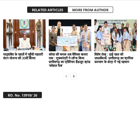
RELATED ARTICLES
MORE FROM AUTHOR
मातृशक्ति के खातों में पहुँची महतारी
कोसा की चमक अब वैश्विक बाजार
विशेष लेख : ढाई साल की
वंदन योजना की 30वीं किस्त
तक : मुख्यमंत्री ने लॉन्च किया
उपलब्धियाँ- छत्तीसगढ़ का श्रमिक
छत्तीसगढ़ का प्रीमियम हैंडलूम ब्रांड
कल्याण के क्षेत्र में नई पहचान
‘कोशल फैब’
RO. No. 13910/ 26