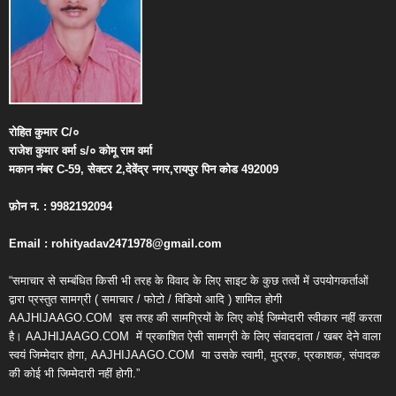
रोहित
कुमार
C/
०
राजेश
कुमार
वर्मा
s/
०
कोमू
राम
वर्मा
मकान
नंबर
C-59,
सेक्टर
2,
देवेंद्र
नगर
,
रायपुर
पिन
कोड
492009
फ़ोन
न
. : 9982192094
Email : rohityadav2471978@gmail.com
“समाचार से सम्बंधित किसी भी तरह के विवाद के लिए साइट के कुछ तत्वों में उपयोगकर्ताओं
द्वारा प्रस्तुत सामग्री ( समाचार / फोटो / विडियो आदि ) शामिल होगी
AAJHIJAAGO.COM
इस तरह की सामग्रियों के लिए कोई जिम्मेदारी स्वीकार नहीं करता
है। AAJHIJAAGO.COM
में प्रकाशित ऐसी सामग्री के लिए संवाददाता / खबर देने वाला
स्वयं जिम्मेदार होगा, AAJHIJAAGO.COM
या उसके स्वामी, मुद्रक, प्रकाशक, संपादक
की कोई भी जिम्मेदारी नहीं होगी.”