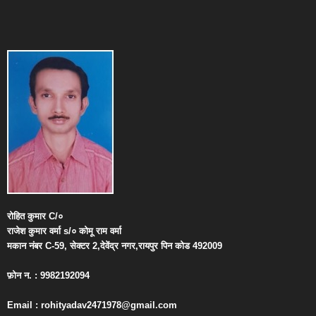
रोहित
कुमार
C/
०
राजेश
कुमार
वर्मा
s/
०
कोमू
राम
वर्मा
मकान
नंबर
C-59,
सेक्टर
2,
देवेंद्र
नगर
,
रायपुर
पिन
कोड
492009
फ़ोन
न
. : 9982192094
Email : rohityadav2471978@gmail.com