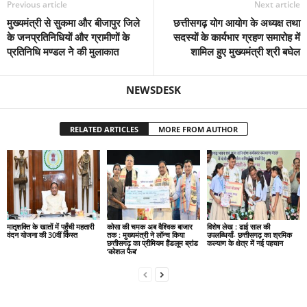
Previous article
Next article
मुख्यमंत्री से सुकमा और बीजापुर जिले
छत्तीसगढ़ योग आयोग के अध्यक्ष तथा
के जनप्रतिनिधियों और ग्रामीणों के
सदस्यों के कार्यभार ग्रहण समारोह में
प्रतिनिधि मण्डल नेे की मुलाकात
शामिल हुए मुख्यमंत्री श्री बघेल
NEWSDESK
RELATED ARTICLES
MORE FROM AUTHOR
मातृशक्ति के खातों में पहुँची महतारी
कोसा की चमक अब वैश्विक बाजार
विशेष लेख : ढाई साल की
वंदन योजना की 30वीं किस्त
तक : मुख्यमंत्री ने लॉन्च किया
उपलब्धियाँ- छत्तीसगढ़ का श्रमिक
छत्तीसगढ़ का प्रीमियम हैंडलूम ब्रांड
कल्याण के क्षेत्र में नई पहचान
‘कोशल फैब’