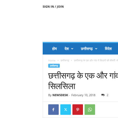
SIGN IN / JOIN
A
A
J
H
I
J
A
होम
देश
छत्तीसगढ़
विदेश
A
G
Home
छत्तीसगढ़
छत्तीसगढ़ के एक और गांव में किडनी की बीमारी 
O
छत्तीसगढ़
.
छत्तीसगढ़ के एक और गांव
C
O
सिलसिला
M
By
NEWSDESK
-
February 10, 2018
2