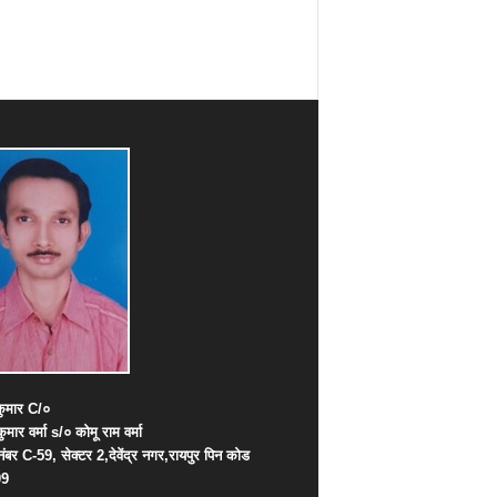
ुमार
C/
०
कुमार
वर्मा
s/
०
कोमू
राम
वर्मा
नंबर
C-59,
सेक्टर
2,
देवेंद्र
नगर
,
रायपुर
पिन
कोड
09