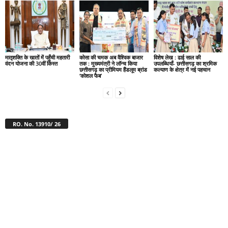
मातृशक्ति के खातों में पहुँची महतारी
कोसा की चमक अब वैश्विक बाजार
विशेष लेख : ढाई साल की
वंदन योजना की 30वीं किस्त
तक : मुख्यमंत्री ने लॉन्च किया
उपलब्धियाँ- छत्तीसगढ़ का श्रमिक
छत्तीसगढ़ का प्रीमियम हैंडलूम ब्रांड
कल्याण के क्षेत्र में नई पहचान
‘कोशल फैब’
RO. No. 13910/ 26