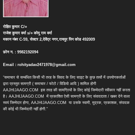
रोहित
कुमार
C/
०
राजेश
कुमार
वर्मा
s/
०
कोमू
राम
वर्मा
मकान
नंबर
C-59,
सेक्टर
2,
देवेंद्र
नगर
,
रायपुर
पिन
कोड
492009
फ़ोन
न
. : 9982192094
Email : rohityadav2471978@gmail.com
“समाचार से सम्बंधित किसी भी तरह के विवाद के लिए साइट के कुछ तत्वों में उपयोगकर्ताओं
द्वारा प्रस्तुत सामग्री ( समाचार / फोटो / विडियो आदि ) शामिल होगी
AAJHIJAAGO.COM
इस तरह की सामग्रियों के लिए कोई जिम्मेदारी स्वीकार नहीं करता
है। AAJHIJAAGO.COM
में प्रकाशित ऐसी सामग्री के लिए संवाददाता / खबर देने वाला
स्वयं जिम्मेदार होगा, AAJHIJAAGO.COM
या उसके स्वामी, मुद्रक, प्रकाशक, संपादक
की कोई भी जिम्मेदारी नहीं होगी.”