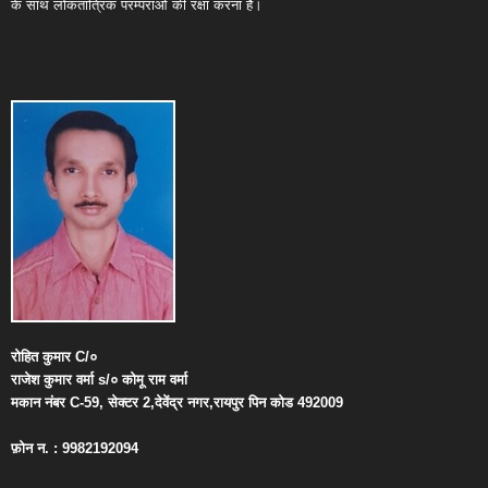
के साथ लोकतांत्रिक परम्पराओं की रक्षा करना है।
रोहित
कुमार
C/
०
राजेश
कुमार
वर्मा
s/
०
कोमू
राम
वर्मा
मकान
नंबर
C-59,
सेक्टर
2,
देवेंद्र
नगर
,
रायपुर
पिन
कोड
492009
फ़ोन
न
. : 9982192094