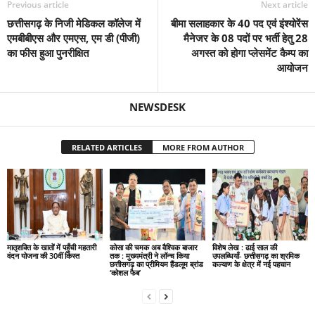
Previous article
Next article
छत्तीसगढ़ के निजी मेडिकल कॉलेज में
बीमा सलाहकार के 40 पद एवं इंश्योरेंस
एमबीबीएस और एमएस, एम डी (पीजी)
मैनेजर के 08 पदों पर भर्ती हेतु 28
का फीस हुआ पुनरीक्षित
अगस्त को होगा प्लेसमेंट कैम्प का
आयोजन
NEWSDESK
RELATED ARTICLES
MORE FROM AUTHOR
मातृशक्ति के खातों में पहुँची महतारी
कोसा की चमक अब वैश्विक बाजार
विशेष लेख : ढाई साल की
वंदन योजना की 30वीं किस्त
तक : मुख्यमंत्री ने लॉन्च किया
उपलब्धियाँ- छत्तीसगढ़ का श्रमिक
छत्तीसगढ़ का प्रीमियम हैंडलूम ब्रांड
कल्याण के क्षेत्र में नई पहचान
‘कोशल फैब’