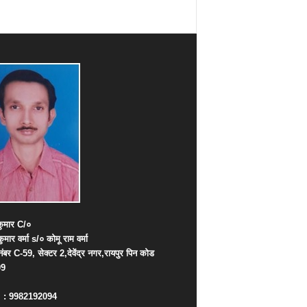
ुमार
C/
०
कुमार
वर्मा
s/
०
कोमू
राम
वर्मा
नंबर
C-59,
सेक्टर
2,
देवेंद्र
नगर
,
रायपुर
पिन
कोड
09
. : 9982192094