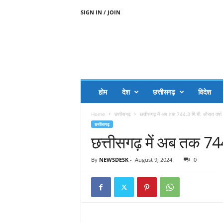
SIGN IN / JOIN
A
A
J
H
I
J
A
होम
देश
छत्तीसगढ़
विदेश
A
G
Home
छत्तीसगढ़
छत्तीसगढ़ में अब तक 744.3 मि.मी. औसत वर्षा द
O
छत्तीसगढ़
.
छत्तीसगढ़ में अब तक 744
C
O
M
By
NEWSDESK
-
August 9, 2024
0