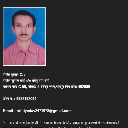
रोहित
कुमार
C/
०
राजेश
कुमार
वर्मा
s/
०
कोमू
राम
वर्मा
मकान
नंबर
C-59,
सेक्टर
2,
देवेंद्र
नगर
,
रायपुर
पिन
कोड
492009
फ़ोन
न
. : 9982192094
Email : rohityadav2471978@gmail.com
“समाचार से सम्बंधित किसी भी तरह के विवाद के लिए साइट के कुछ तत्वों में उपयोगकर्ताओं