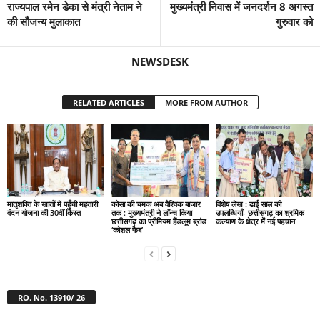
राज्यपाल रमेन डेका से मंत्री नेताम ने
मुख्यमंत्री निवास में जनदर्शन 8 अगस्त
की सौजन्य मुलाकात
गुरुवार को
NEWSDESK
RELATED ARTICLES
MORE FROM AUTHOR
मातृशक्ति के खातों में पहुँची महतारी
कोसा की चमक अब वैश्विक बाजार
विशेष लेख : ढाई साल की
वंदन योजना की 30वीं किस्त
तक : मुख्यमंत्री ने लॉन्च किया
उपलब्धियाँ- छत्तीसगढ़ का श्रमिक
छत्तीसगढ़ का प्रीमियम हैंडलूम ब्रांड
कल्याण के क्षेत्र में नई पहचान
‘कोशल फैब’
RO. No. 13910/ 26