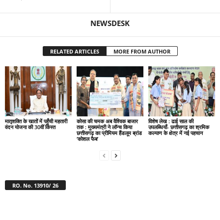
NEWSDESK
RELATED ARTICLES
MORE FROM AUTHOR
मातृशक्ति के खातों में पहुँची महतारी
कोसा की चमक अब वैश्विक बाजार
विशेष लेख : ढाई साल की
वंदन योजना की 30वीं किस्त
तक : मुख्यमंत्री ने लॉन्च किया
उपलब्धियाँ- छत्तीसगढ़ का श्रमिक
छत्तीसगढ़ का प्रीमियम हैंडलूम ब्रांड
कल्याण के क्षेत्र में नई पहचान
‘कोशल फैब’
RO. No. 13910/ 26