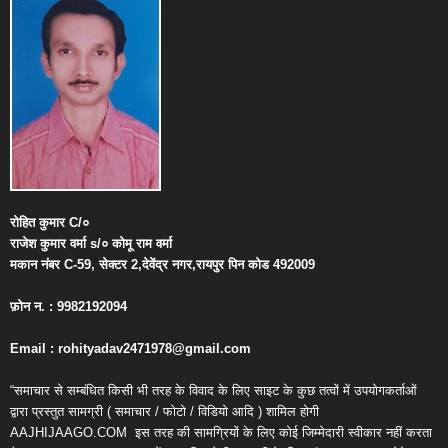
रोहित
कुमार
C/
०
राजेश
कुमार
वर्मा
s/
०
कोमू
राम
वर्मा
मकान
नंबर
C-59,
सेक्टर
2,
देवेंद्र
नगर
,
रायपुर
पिन
कोड
492009
फ़ोन
न
. : 9982192094
Email : rohityadav2471978@gmail.com
“समाचार से सम्बंधित किसी भी तरह के विवाद के लिए साइट के कुछ तत्वों में उपयोगकर्ताओं
द्वारा प्रस्तुत सामग्री ( समाचार / फोटो / विडियो आदि ) शामिल होगी
AAJHIJAAGO.COM
इस तरह की सामग्रियों के लिए कोई जिम्मेदारी स्वीकार नहीं करता