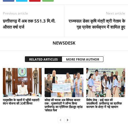
Previous article
Next article
छत्तीसगढ़ में अब तक 551.3 मि.मी.
राज्यपाल डेका कृषि मंत्री श्री नेताम के
औसत वर्षा दर्ज
गृह प्रवेश कार्यक्रम में शामिल हुए
NEWSDESK
RELATED ARTICLES
MORE FROM AUTHOR
मातृशक्ति के खातों में पहुँची महतारी
कोसा की चमक अब वैश्विक बाजार
विशेष लेख : ढाई साल की
वंदन योजना की 30वीं किस्त
तक : मुख्यमंत्री ने लॉन्च किया
उपलब्धियाँ- छत्तीसगढ़ का श्रमिक
छत्तीसगढ़ का प्रीमियम हैंडलूम ब्रांड
कल्याण के क्षेत्र में नई पहचान
‘कोशल फैब’