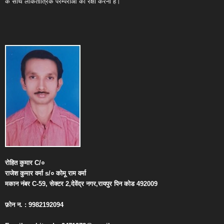
के साथ लोकतांत्रिक परम्पराओं की रक्षा करना है।
रोहित
कुमार
C/
०
राजेश
कुमार
वर्मा
s/
०
कोमू
राम
वर्मा
मकान
नंबर
C-59,
सेक्टर
2,
देवेंद्र
नगर
,
रायपुर
पिन
कोड
492009
फ़ोन
न
. : 9982192094