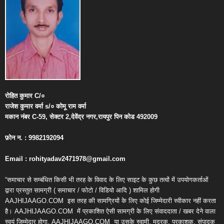
रोहित
कुमार
C/
०
राजेश
कुमार
वर्मा
s/
०
कोमू
राम
वर्मा
मकान
नंबर
C-59,
सेक्टर
2,
देवेंद्र
नगर
,
रायपुर
पिन
कोड
492009
फ़ोन
न
. : 9982192094
Email : rohityadav2471978@gmail.com
“समाचार से सम्बंधित किसी भी तरह के विवाद के लिए साइट के कुछ तत्वों में उपयोगकर्ताओं
द्वारा प्रस्तुत सामग्री ( समाचार / फोटो / विडियो आदि ) शामिल होगी
AAJHIJAAGO.COM
इस तरह की सामग्रियों के लिए कोई जिम्मेदारी स्वीकार नहीं करता
है। AAJHIJAAGO.COM
में प्रकाशित ऐसी सामग्री के लिए संवाददाता / खबर देने वाला
स्वयं जिम्मेदार होगा, AAJHIJAAGO.COM
या उसके स्वामी, मुद्रक, प्रकाशक, संपादक