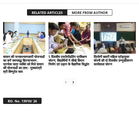
RELATED ARTICLES
MORE FROM AUTHOR
शासन की जनकल्याणकारी योजनाओं
5 दिवसीय एयरोमॉडलिंग प्रशिक्षण
त्रिवेणी बकरी महिला प्रोड्यूसर
का करें समयबद्ध क्रियान्वयन ,
संपन्न, विद्यार्थियों ने सीखे विमान
कंपनी की दो दिवसीय उन्मुखीकरण
प्रत्येक पात्र व्यक्ति को मिले शासन
निर्माण एवं उड़ान के वैज्ञानिक सिद्धांत
कार्यशाला संपन्न
की योजनाओं का लाभ : मुख्यमंत्री
श्री विष्णुदेव साय
RO. No. 13910/ 26