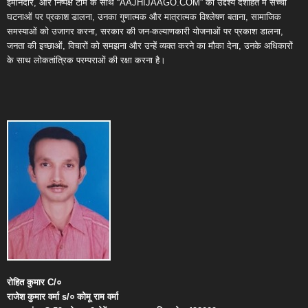
ईमानदार, और निष्पक्ष टीम के साथ “AAJHIJAAGO.COM” का उद्देश्य देशहित में सच्ची
घटनाओं पर प्रकाश डालना, उनका गुणात्मक और मात्रात्मक विश्लेषण बताना, सामाजिक
समस्याओं को उजागर करना, सरकार की जन-कल्याणकारी योजनाओं पर प्रकाश डालना,
जनता की इच्छाओं, विचारों को समझना और उन्हें व्यक्त करने का मौका देना, उनके अधिकारों
के साथ लोकतांत्रिक परम्पराओं की रक्षा करना है।
रोहित
कुमार
C/
०
राजेश
कुमार
वर्मा
s/
०
कोमू
राम
वर्मा