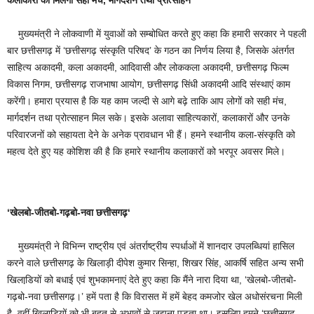
कलाकारों को मिलेगा सही मंच, मार्गदर्शन तथा प्रोत्साहन
मुख्यमंत्री ने लोकवाणी में युवाओं को सम्बोधित करते हुए कहा कि हमारी सरकार ने पहली
बार छत्तीसगढ़ में ‘छत्तीसगढ़ संस्कृति परिषद’ के गठन का निर्णय लिया है, जिसके अंतर्गत
साहित्य अकादमी, कला अकादमी, आदिवासी और लोककला अकादमी, छत्तीसगढ़ फिल्म
विकास निगम, छत्तीसगढ़ राजभाषा आयोग, छत्तीसगढ़ सिंधी अकादमी आदि संस्थाएं काम
करेंगी। हमारा प्रयास है कि यह काम जल्दी से आगे बढ़े ताकि आप लोगों को सही मंच,
मार्गदर्शन तथा प्रोत्साहन मिल सके। इसके अलावा साहित्यकारों, कलाकारों और उनके
परिवारजनों को सहायता देने के अनेक प्रावधान भी हैं। हमने स्थानीय कला-संस्कृति को
महत्व देते हुए यह कोशिश की है कि हमारे स्थानीय कलाकारों को भरपूर अवसर मिले।
‘खेलबो-जीतबो-गढ़बो-नवा छत्तीसगढ़‘
मुख्यमंत्री ने विभिन्न राष्ट्रीय एवं अंतर्राष्ट्रीय स्पर्धाओं में शानदार उपलब्धियां हासिल
करने वाले छत्तीसगढ़ के खिलाड़ी दीपेश कुमार सिन्हा, शिखर सिंह, आकर्षि सहित अन्य सभी
खिलाडि़यों को बधाई एवं शुभकामनाएं देते हुए कहा कि मैंने नारा दिया था, ‘खेलबो-जीतबो-
गढ़बो-नवा छत्तीसगढ़।’ हमें पता है कि विरासत में हमें बेहद कमजोर खेल अधोसंरचना मिली
है, वहीं खिलाडि़यों को भी बहुत से अभावों से जूझना पड़ता था। इसलिए हमने ‘छत्तीसगढ़