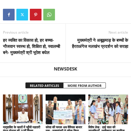
Previous article
Next article
हर व्यक्ति का विकास हो, हर बच्चा-
मुख्यमंत्री ने अबूझमाड़ के बच्चों के
नौजवान स्वस्थ हो, शिक्षित हो, स्वालम्बी
हैरतअंगेज मलखंभ प्रदर्शन को सराहा
बने- मुख्यमंत्री श्री भूपेश बघेल
NEWSDESK
RELATED ARTICLES
MORE FROM AUTHOR
मातृशक्ति के खातों में पहुँची महतारी
कोसा की चमक अब वैश्विक बाजार
विशेष लेख : ढाई साल की
वंदन योजना की 30वीं किस्त
तक : मुख्यमंत्री ने लॉन्च किया
उपलब्धियाँ- छत्तीसगढ़ का श्रमिक