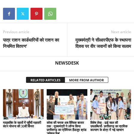
Previous article
Next article
पात्र राशन कार्डधारियों को राशन का
मुख्यमंत्री ने सीआरपीएफ के स्थापना
नियमित वितरण’
दिवस पर वीर जवानों को किया सलाम
NEWSDESK
RELATED ARTICLES
MORE FROM AUTHOR
मातृशक्ति के खातों में पहुँची महतारी
कोसा की चमक अब वैश्विक बाजार
विशेष लेख : ढाई साल की
वंदन योजना की 30वीं किस्त
तक : मुख्यमंत्री ने लॉन्च किया
उपलब्धियाँ- छत्तीसगढ़ का श्रमिक
छत्तीसगढ़ का प्रीमियम हैंडलूम ब्रांड
कल्याण के क्षेत्र में नई पहचान
‘कोशल फैब’