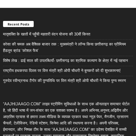
Recent Posts
मातृशक्ति के खातों में पहुँची महतारी वंदन योजना की 30वीं किस्त
कोसा की चमक अब वैश्विक बाजार तक : मुख्यमंत्री ने लॉन्च किया छत्तीसगढ़ का प्रीमियम
हैंडलूम ब्रांड ‘कोशल फैब’
विशेष लेख : ढाई साल की उपलब्धियाँ- छत्तीसगढ़ का श्रमिक कल्याण के क्षेत्र में नई पहचान
राष्ट्रीय हथकरघा दिवस पर वित्त मंत्री श्री ओपी चौधरी ने बुनकरों को दी शुभकामनाएं
गुरुदेव रवीन्द्रनाथ टैगोर की पुण्यतिथि पर वित्त मंत्री श्री ओपी चौधरी ने किया पुण्य स्मरण
“AAJHIJAAGO.COM” लाइव स्ट्रीमिंग सुविधाओं के साथ एक ऑनलाइन समाचार पोर्टल
है, जो हिंदी भाषा में जन-संचार का एक सशक्त स्तम्भ है। अपने अभिनव,अनुभव,अद्वितीय और
अप्रतिम प्रयास से हमारा लक्ष्य मीडिया के व्यापक प्रकार यथा न्यूज़ पेपर, मैगजीन, प्रसारण
चैनलों, टेलीविजन, रेडियो स्टेशन, सिनेमा आदि की स्थापना करना है। अपनी परिपक्व,
ईमानदार, और निष्पक्ष टीम के साथ “AAJHIJAAGO.COM” का उद्देश्य देशहित में सच्ची
घटनाओं पर प्रकाश डालना, उनका गुणात्मक और मात्रात्मक विश्लेषण बताना, सामाजिक