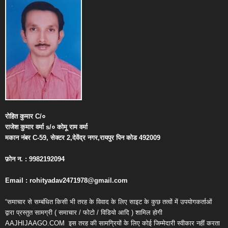
रोहित
कुमार
C/
०
राजेश
कुमार
वर्मा
s/
०
कोमू
राम
वर्मा
मकान
नंबर
C-59,
सेक्टर
2,
देवेंद्र
नगर
,
रायपुर
पिन
कोड
492009
फ़ोन
न
. : 9982192094
Email : rohityadav2471978@gmail.com
“समाचार से सम्बंधित किसी भी तरह के विवाद के लिए साइट के कुछ तत्वों में उपयोगकर्ताओं
द्वारा प्रस्तुत सामग्री ( समाचार / फोटो / विडियो आदि ) शामिल होगी
AAJHIJAAGO.COM
इस तरह की सामग्रियों के लिए कोई जिम्मेदारी स्वीकार नहीं करता