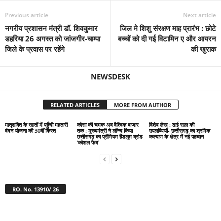
Previous article
Next article
नगरीय प्रशासन मंत्री डॉ. शिवकुमार
जिल मे शिशु संरक्षण माह प्रारंभ : छोटे
डहरिया 26 अगस्त को जांजगीर-चाम्पा
बच्चों को दी गई विटामिन ए और आयरन
जिले के प्रवास पर रहेंगे
की खुराक
NEWSDESK
RELATED ARTICLES
MORE FROM AUTHOR
मातृशक्ति के खातों में पहुँची महतारी
कोसा की चमक अब वैश्विक बाजार
विशेष लेख : ढाई साल की
वंदन योजना की 30वीं किस्त
तक : मुख्यमंत्री ने लॉन्च किया
उपलब्धियाँ- छत्तीसगढ़ का श्रमिक
छत्तीसगढ़ का प्रीमियम हैंडलूम ब्रांड
कल्याण के क्षेत्र में नई पहचान
‘कोशल फैब’
RO. No. 13910/ 26