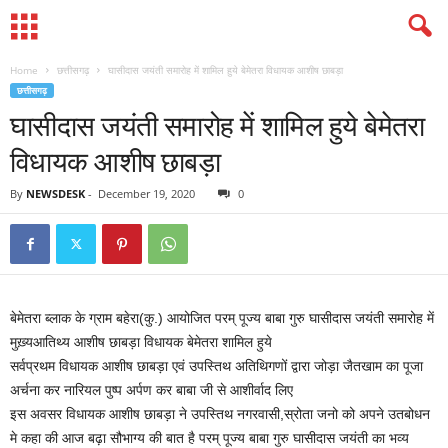
Home
छत्तीसगढ़
घासीदास जयंती समारोह में शामिल हुये बेमेतरा विधायक आशीष छाबड़ा
छत्तीसगढ़
घासीदास जयंती समारोह में शामिल हुये बेमेतरा
विधायक आशीष छाबड़ा
By
NEWSDESK
-
December 19, 2020
0
बेमेतरा ब्लाक के ग्राम बहेरा(कु.) आयोजित परम् पूज्य बाबा गुरु घासीदास जयंती समारोह में
मुख़्यआतिथ्य आशीष छाबड़ा विधायक बेमेतरा शामिल हुये
सर्वप्रथम विधायक आशीष छाबड़ा एवं उपस्तिथ अतिथिगणों द्वारा जोड़ा जैतखाम का पूजा
अर्चना कर नारियल पुष्प अर्पण कर बाबा जी से आशीर्वाद लिए
इस अवसर विधायक आशीष छाबड़ा ने उपस्तिथ नगरवासी,स्रोता जनो को अपने उतबोधन
मे कहा की आज बढ़ा सौभाग्य की बात है परम् पूज्य बाबा गुरु घासीदास जयंती का भव्य