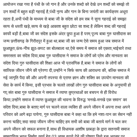
आयोजन रखा गया है पंथी के जो गान है और उनके शब्दो को देखे उन शब्दों को समझे तो
उन शब्दों में बहुत बड़ी गहराई है,पंथी नृत्य और गान के बिना जयंती का कार्यक्रम अधूरा
रहता है,अभी पंथी के माध्यम से बाबा जी के संदेश को हम सब ने सुना गहराई को समझा
सत्य से धरती खड़े,सत्य से खड़े आकाश बहुत छोटा सा शब्द है लेकिन शब्द की गहराई
काफी बड़ी है,बाबा जी का संदेश इसके अंदर छुपा हुआ है परम् पूज्य बाबा गुरु घासीदास का
जन्म छत्तीसगढ़ के गिरौदपूर में हुआ था,बाबा जी का जन्म ऐसे समय हुआ जब समाज में
छुआछूत,ऊंच-नीच झूठ-कपट का बोलबाला था,ऐसे समय में समाज को एकता,भाईचारे तथा
समरसता का संदेश दिया,बाबा गुरु घासीदास ने समाज के लोगों को प्रेम और मानवता का
संदेश दिया गुरु घासीदास की शिक्षा आज भी प्रासंगिक है,बाबा ने समाज के लोगों को
सात्विक जीवन जीने की प्रेरणा दी,उन्होंने न सिर्फ सत्य की आराधना की, बल्कि समाज में
नई जागृति पैदा की और अपनी तपस्या से प्राप्त ज्ञान और शक्ति का उपयोग मानवता की
सेवा के कार्य में किया, इसी प्रभाव के चलते लाखों लोग गुरु घासीदास बाबा के अनुयायी हो
गए,संत बाबा गुरु घासीदास ने समाज में व्याप्त कुप्रथाओं का बचपन से ही विरोध
किया,उन्होंने समाज में व्याप्त छुआछूत की भावना के विरुद्ध ‘मनखे-मनखे एक समान’ का
संदेश दिया,बाबा के बताए मार्ग पर चलने वाला व्यक्ति ही अपने जीवन में अपना तथा अपने
परिवार को आगे बढ़ा पायेगा, गुरु घासीदास बाबा ने कहा था कि हमे नशा-पान का सेवन नही
करना चाहिए,सदा सादा जीवन जीना चाहिए हम सभी को बाबा जी बताये मार्ग मे चल कर
अपने जीवन को सफल बनाना है,साथ ही विधायक आशीष छाबड़ा के द्वारा सतनामी समाज
सामुदायिक भवन निर्माण कार्य हेतु 03 लाख रुपये देने की घोषणा किये इस अवसर पर