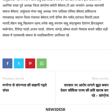
अवनिश राघव पूर्व अध्यक्ष जिला कांग्रेस कमेटी बेमेतरा,टी.आर जनार्दन अध्यक्ष सतनामी
समाज बेमेतरा ,शकुंतला मंगत साहू अध्यक्ष नगर पालिका परिषद बेमेतरा,शशिप्रभा
गायकवाड़ सदस्य जिला पंचायत बेमेतरा,रानी डेनिम सेन पार्षद,प्रांजल तिवारी,लाला
भारती,मोहन साहू,खिलावन ध्रुव,धनेश साहू,रूपराम साहू,चंद्रकुमार देवांगन,हिरउकुमार
मार्कण्डेय, तिरेंद्र पात्रे,अजय पात्रे, तोचन्द जांगड़े,कोमल बंजारे नेमदास बंजारे सहित बड़ी
संख्या में ग्रामवासी-समाज के पदाधिकारीगण उपस्थित रहे
Previous article
Next article
मनरेगा से संपन्नता की कहानी गढ़ते
सरकार पर आरोप लगाने झूठा बयान
संपत
देकर कौशिक राज्य की छवि खराब कर
रहे – कांग्रेस
NEWSDESK