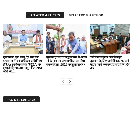
RELATED ARTICLES
MORE FROM AUTHOR
मुख्यमंत्री श्री विष्णु देव साय की
मुख्यमंत्री श्री विष्णुदेव साय ने अपनी
कर्तव्यनिष्ठ होकर जनसेवा एवं
अध्यक्षता में वन अधिकार अधिनियम
माँ के नाम पर लगाया पीपल का पौधा,
सुशासन के लिए जमीनी स्तर पर करें
(FRA) एवं पेसा कानून (PESA) के
वन महोत्सव-2026 का हुआ शुभारंभ
बेहतर कार्य: मुख्यमंत्री श्री विष्णु देव
प्रभावी क्रियान्वयन हेतु गठित टास्क
साय
फोर्स की...
RO. No. 13910/ 26