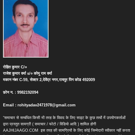
रोहित
कुमार
C/
०
राजेश
कुमार
वर्मा
s/
०
कोमू
राम
वर्मा
मकान
नंबर
C-59,
सेक्टर
2,
देवेंद्र
नगर
,
रायपुर
पिन
कोड
492009
फ़ोन
न
. : 9982192094
Email : rohityadav2471978@gmail.com
“समाचार से सम्बंधित किसी भी तरह के विवाद के लिए साइट के कुछ तत्वों में उपयोगकर्ताओं
द्वारा प्रस्तुत सामग्री ( समाचार / फोटो / विडियो आदि ) शामिल होगी
AAJHIJAAGO.COM
इस तरह की सामग्रियों के लिए कोई जिम्मेदारी स्वीकार नहीं करता