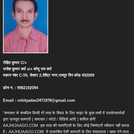
रोहित
कुमार
C/
०
राजेश
कुमार
वर्मा
s/
०
कोमू
राम
वर्मा
मकान
नंबर
C-59,
सेक्टर
2,
देवेंद्र
नगर
,
रायपुर
पिन
कोड
492009
फ़ोन
न
. : 9982192094
Email : rohityadav2471978@gmail.com
“समाचार से सम्बंधित किसी भी तरह के विवाद के लिए साइट के कुछ तत्वों में उपयोगकर्ताओं
द्वारा प्रस्तुत सामग्री ( समाचार / फोटो / विडियो आदि ) शामिल होगी
AAJHIJAAGO.COM
इस तरह की सामग्रियों के लिए कोई जिम्मेदारी स्वीकार नहीं करता
है। AAJHIJAAGO.COM
में प्रकाशित ऐसी सामग्री के लिए संवाददाता / खबर देने वाला