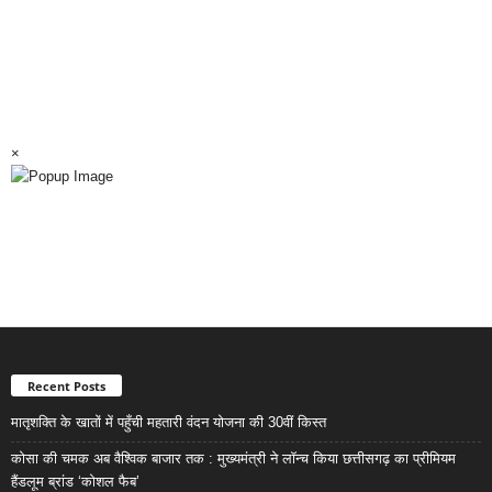
×
Recent Posts
मातृशक्ति के खातों में पहुँची महतारी वंदन योजना की 30वीं किस्त
कोसा की चमक अब वैश्विक बाजार तक : मुख्यमंत्री ने लॉन्च किया छत्तीसगढ़ का प्रीमियम
हैंडलूम ब्रांड ‘कोशल फैब’