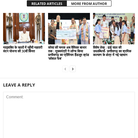
RELATED ARTICLES
MORE FROM AUTHOR
मातृशक्ति के खातों में पहुँची महतारी
कोसा की चमक अब वैश्विक बाजार
विशेष लेख : ढाई साल की
वंदन योजना की 30वीं किस्त
तक : मुख्यमंत्री ने लॉन्च किया
उपलब्धियाँ- छत्तीसगढ़ का श्रमिक
छत्तीसगढ़ का प्रीमियम हैंडलूम ब्रांड
कल्याण के क्षेत्र में नई पहचान
‘कोशल फैब’
LEAVE A REPLY