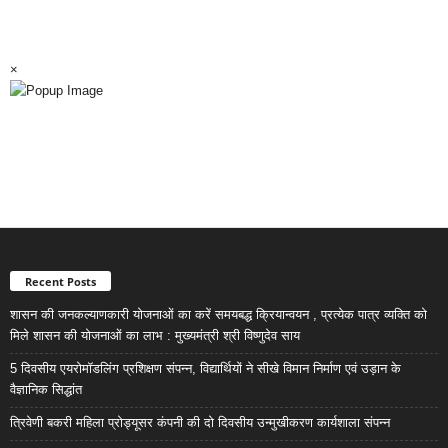
×
Recent Posts
शासन की जनकल्याणकारी योजनाओं का करें समयबद्ध क्रियान्वयन , प्रत्येक पात्र व्यक्ति को
मिले शासन की योजनाओं का लाभ : मुख्यमंत्री श्री विष्णुदेव साय
5 दिवसीय एयरोमॉडलिंग प्रशिक्षण संपन्न, विद्यार्थियों ने सीखे विमान निर्माण एवं उड़ान के
वैज्ञानिक सिद्धांत
त्रिवेणी बकरी महिला प्रोड्यूसर कंपनी की दो दिवसीय उन्मुखीकरण कार्यशाला संपन्न