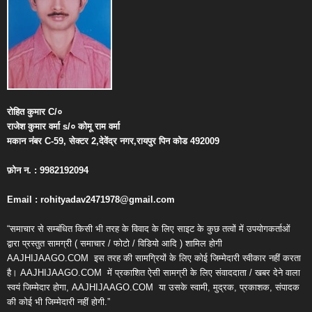
रोहित
कुमार
C/
०
राजेश
कुमार
वर्मा
s/
०
कोमू
राम
वर्मा
मकान
नंबर
C-59,
सेक्टर
2,
देवेंद्र
नगर
,
रायपुर
पिन
कोड
492009
फ़ोन
न
. : 9982192094
Email : rohityadav2471978@gmail.com
“समाचार से सम्बंधित किसी भी तरह के विवाद के लिए साइट के कुछ तत्वों में उपयोगकर्ताओं
द्वारा प्रस्तुत सामग्री ( समाचार / फोटो / विडियो आदि ) शामिल होगी
AAJHIJAAGO.COM
इस तरह की सामग्रियों के लिए कोई जिम्मेदारी स्वीकार नहीं करता
है। AAJHIJAAGO.COM
में प्रकाशित ऐसी सामग्री के लिए संवाददाता / खबर देने वाला
स्वयं जिम्मेदार होगा, AAJHIJAAGO.COM
या उसके स्वामी, मुद्रक, प्रकाशक, संपादक
की कोई भी जिम्मेदारी नहीं होगी.”