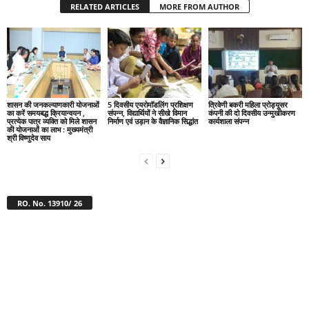
RELATED ARTICLES
MORE FROM AUTHOR
शासन की जनकल्याणकारी योजनाओं
5 दिवसीय एयरोमॉडलिंग प्रशिक्षण
त्रिवेणी बकरी महिला प्रोड्यूसर
का करें समयबद्ध क्रियान्वयन ,
संपन्न, विद्यार्थियों ने सीखे विमान
कंपनी की दो दिवसीय उन्मुखीकरण
प्रत्येक पात्र व्यक्ति को मिले शासन
निर्माण एवं उड़ान के वैज्ञानिक सिद्धांत
कार्यशाला संपन्न
की योजनाओं का लाभ : मुख्यमंत्री
श्री विष्णुदेव साय
RO. No. 13910/ 26