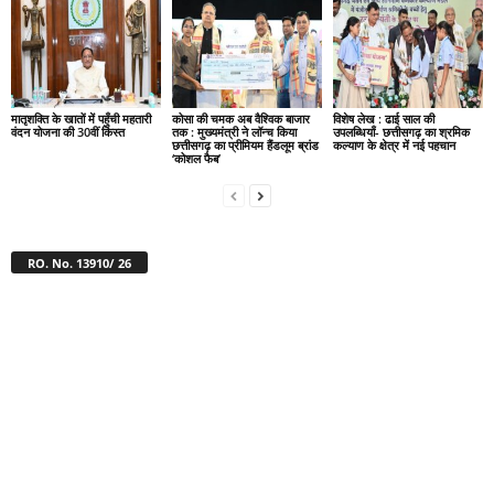
मातृशक्ति के खातों में पहुँची महतारी
कोसा की चमक अब वैश्विक बाजार
विशेष लेख : ढाई साल की
वंदन योजना की 30वीं किस्त
तक : मुख्यमंत्री ने लॉन्च किया
उपलब्धियाँ- छत्तीसगढ़ का श्रमिक
छत्तीसगढ़ का प्रीमियम हैंडलूम ब्रांड
कल्याण के क्षेत्र में नई पहचान
‘कोशल फैब’
RO. No. 13910/ 26