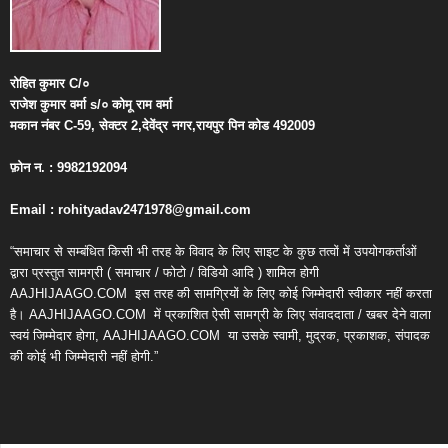
रोहित
कुमार
C/
०
राजेश
कुमार
वर्मा
s/
०
कोमू
राम
वर्मा
मकान
नंबर
C-59,
सेक्टर
2,
देवेंद्र
नगर
,
रायपुर
पिन
कोड
492009
फ़ोन
न
. : 9982192094
Email : rohityadav2471978@gmail.com
“समाचार से सम्बंधित किसी भी तरह के विवाद के लिए साइट के कुछ तत्वों में उपयोगकर्ताओं
द्वारा प्रस्तुत सामग्री ( समाचार / फोटो / विडियो आदि ) शामिल होगी
AAJHIJAAGO.COM
इस तरह की सामग्रियों के लिए कोई जिम्मेदारी स्वीकार नहीं करता
है। AAJHIJAAGO.COM
में प्रकाशित ऐसी सामग्री के लिए संवाददाता / खबर देने वाला
स्वयं जिम्मेदार होगा, AAJHIJAAGO.COM
या उसके स्वामी, मुद्रक, प्रकाशक, संपादक
की कोई भी जिम्मेदारी नहीं होगी.”